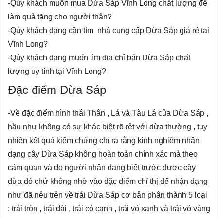
-Qúy khách muốn mua Dừa Sáp Vĩnh Long chất lượng để
làm quà tặng cho người thân?
-Qúy khách đang cần tìm nhà
cung cấp Dừa Sáp giá rẻ tại
Vĩnh Long
?
-Qúy khách đang muốn tìm địa chỉ bán Dừa Sáp chất
lượng uy tính tại Vĩnh Long?
Đặc điểm Dừa Sáp
-Về đặc điểm hình thái Thân , Lá và Tàu Lá của Dừa Sáp ,
hầu như không có sự khác biệt rõ rệt với dừa thường , tuy
nhiên kết quả kiểm chứng chỉ ra rằng kinh nghiệm nhận
dạng cây Dừa Sáp không hoàn toàn chính xác mà theo
cảm quan và do người nhận dạng biết trước được cây
dừa đó chứ không nhờ vào đặc điểm chỉ thị để nhận dạng
như đã nêu trên về trái Dừa Sáp cơ bản phân thành 5 loại
: trái tròn , trái dài , trái có cạnh , trái vỏ xanh và trái vỏ vàng