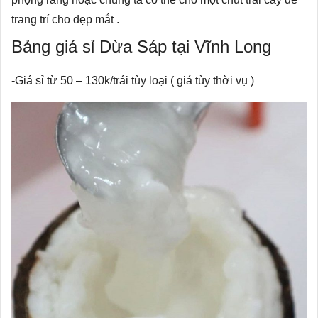
trang trí cho đẹp mắt .
Bảng giá sỉ Dừa Sáp tại Vĩnh Long
-Giá sỉ từ 50 – 130k/trái tùy loại ( giá tùy thời vụ )