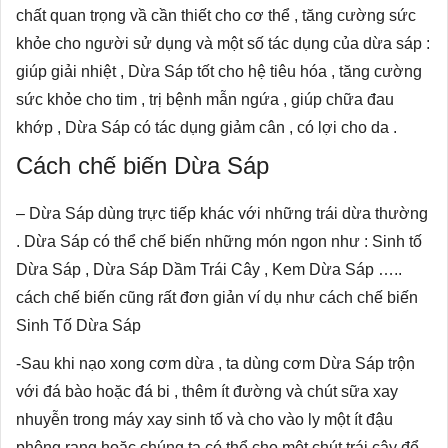
chất quan trọng vầ cần thiết cho cơ thể , tăng cường sức
khỏe cho người sử dụng và một số tác dụng của dừa sáp :
giúp giải nhiệt , Dừa Sáp tốt cho hệ tiêu hóa , tăng cường
sức khỏe cho tim , trị bệnh mẫn ngứa , giúp chữa đau
khớp , Dừa Sáp có tác dụng giảm cân , có lợi cho da .
Cách chế biến Dừa Sáp
– Dừa Sáp dùng trực tiếp khác với những trái dừa thường
. Dừa Sáp có thể chế biến những món ngon như : Sinh tố
Dừa Sáp , Dừa Sáp Dầm Trái Cây , Kem Dừa Sáp …..
cách chế biến cũng rất đơn giản ví dụ như cách chế biến
Sinh Tố Dừa Sáp
-Sau khi nạo xong cơm dừa , ta dùng cơm
Dừa Sáp
trộn
với đá bào hoặc đá bi , thêm ít đường và chút sữa xay
nhuyễn trong máy xay sinh tố và cho vào ly một ít đậu
phộng rang hoặc chúng ta có thể cho một chút trái cây để