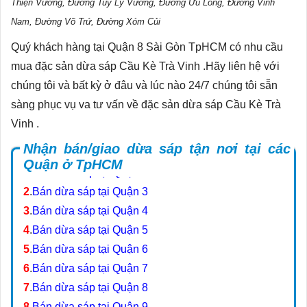
Thiện Vương, Đường Tuy Lý Vương, Đường Ưu Long, Đường Vĩnh
Nam, Đường Võ Trứ, Đường Xóm Củi
Quý khách hàng tại Quận 8 Sài Gòn TpHCM có nhu cầu
mua đặc sản dừa sáp Cầu Kè Trà Vinh .Hãy liên hệ với
chúng tôi và bất kỳ ở đâu và lúc nào 24/7 chúng tôi sẵn
sàng phục vụ va tư vấn về đặc sản dừa sáp Cầu Kè Trà
Vinh .
Nhận bán/giao dừa sáp tận nơi tại các
Quận ở TpHCM
1
.
Bán dừa sáp tại Quận 2
2
.
Bán dừa sáp tại Quận 3
3
.
Bán dừa sáp tại Quận 4
4
.
Bán dừa sáp tại Quận 5
5
.
Bán dừa sáp tại Quận 6
6
.
Bán dừa sáp tại Quận 7
7
.
Bán dừa sáp tại Quận 8
8
.
Bán dừa sáp tại Quận 9