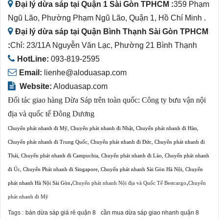
Đại lý dừa sáp tại Quận 1 Sài Gòn TPHCM :
359 Phạm
Ngũ Lão, Phường Phạm Ngũ Lão, Quận 1, Hồ Chí Minh .
Đại lý dừa sáp tại Quận Bình Thạnh Sài Gòn TPHCM
:
Chỉ: 23/11A Nguyễn Văn Lạc, Phường 21 Bình Thạnh
HotLine:
093-819-2595
Email:
lienhe@aloduasap.com
Website:
Aloduasap.com
Đối tác giao hàng Dừa Sáp trên toàn quốc:
Công ty bưu vận nội
địa và quốc tế Đông Dương
Chuyển phát nhanh đi Mỹ
,
Chuyển phát nhanh đi Nhật
,
Chuyển phát nhanh đi Hàn
,
Chuyển phát nhanh đi Trung Quốc
,
Chuyển phát nhanh đi Đức
,
Chuyển phát nhanh đi
Thái
,
Chuyển phát nhanh đi Campuchia
,
Chuyển phát nhanh đi Lào
,
Chuyển phát nhanh
đi Úc
,
Chuyển Phát nhanh đi Singapore
,
Chuyển phát nhanh Sài Gòn Hà Nội
,
Chuyển
,
,
phát nhanh Hà Nội Sài Gòn
Chuyển phát nhanh Nội địa và Quốc Tế Bestcargo
Chuyển
phát nhanh đi Mỹ
Tags :
bán dừa sáp giá rẻ quận 8
cần mua dừa sáp giao nhanh quận 8