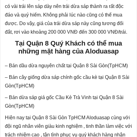
có vài trái lên sáp dày nên trái dừa sáp thành ra rất độc
đáo và quý hiếm. Không phải lúc nào cũng có thể mua
được. Do vậy, giá của trái dừa sáp này cũng tương đối
đắt, rơi vào khoảng 200 000 VNĐ đến 300 000 VNĐ/trái.
Tại Quận 8 Quý Khách có thể mua
những mặt hàng của Aloduasap
–
Bán dầu dừa nguyên chất
tại Quận 8 Sài Gòn(TpHCM)
– Bán cây giống dừa sáp chính gốc cầu kè tại Quận 8 Sài
Gòn(TpHCM)
–
Bán dừa sáp giá gốc
Cầu Kè Trà Vinh tại Quận 8 Sài
Gòn(TpHCM)
Hiện nay tại Quận 8 Sài Gòn TpHCM Aloduasap cùng với
đội ngũ nhân viên giàu kinh nghiệm , tinh thần làm việc với
trách nhiệm cao , tận tình phục vụ quý khách hàng nhận