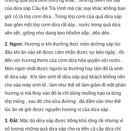
những quả dừa bình thường khác . Nhưng điểm nổi bật
của dừa sáp Cầu Kè Trà Vinh mà các loại khác không bao
giờ có là lớp cơm dừa . Trong lớp cơm của quả dừa sáp
bao gồm một lớp cơm dừa rất dày , nước trong quả dừa
sền sệt , giống như dạng keo hồxôm xốp , dẻo dẻo .
2. Ngon:
Hương vị khi thưởng thức món dường sáp lúc
đầu khi ăn vào sẽ được cảm nhận được sự béo ngậy , rồi
đến với hương thơm của cơm dừa hòa quyện với nước .
Món ngon nhất được người ta thường hay làm đó là sinh
tố dừa sáp . Khi làm sinh tố dừa sáp quý khách không nên
cho vào máy sinh tố , làm như thế sẽ làm giảm đi một phần
hương vị mà thay vào đó ta chỉ dùng muổng nạo ra từng
lớp mỏng , sau đó cho sữa đường , đá dằm vào như thế
lúc ăn sẽ giữ được nguyên hương vị của dừa sáp .
3. Đắt:
Mặc dù dừa sáp được trồng khá rộng rãi nhưng vì
số lượng những quả dừa sáp cho ra trên cả cây dừa chỉ