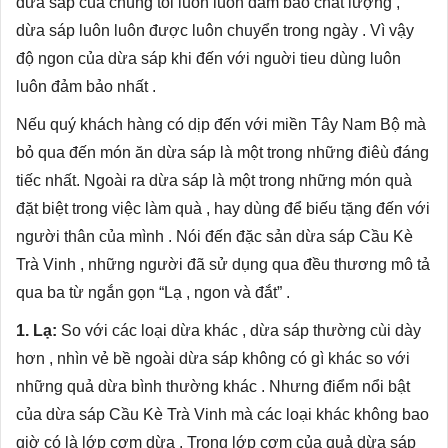
dừa sáp của chúng tôi luôn luôn đảm bảo chất lượng ,
dừa sáp luôn luôn được luôn chuyển trong ngày . Vì vậy
độ ngon của dừa sáp khi đến với nguời tieu dùng luôn
luôn đảm bảo nhất .
Nếu quý khách hàng có dịp đến với miền Tây Nam Bộ mà
bỏ qua đến món ăn dừa sáp là một trong những điêù đáng
tiếc nhất. Ngoài ra dừa sáp là một trong những món quà
đặt biệt trong việc làm quà , hay dùng để biếu tặng đến với
người thân của mình . Nói đến đặc sản dừa sáp Cầu Kè
Trà Vinh , những người đã sử dụng qua đều thương mô tả
qua ba từ ngắn gọn “Lạ , ngon và đắt” .
1. Lạ:
So với các loại dừa khác , dừa sáp thường cùi dày
hơn , nhìn vẻ bề ngoài dừa sáp không có gì khác so với
những quả dừa bình thường khác . Nhưng điểm nổi bật
của dừa sáp Cầu Kè Trà Vinh mà các loại khác không bao
giờ có là lớp cơm dừa . Trong lớp cơm của quả dừa sáp