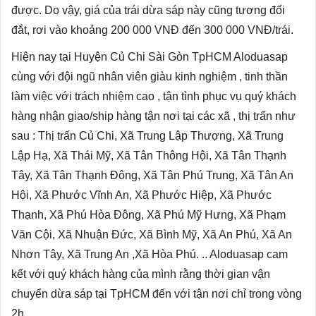
được. Do vậy, giá của trái dừa sáp này cũng tương đối
đắt, rơi vào khoảng 200 000 VNĐ đến 300 000 VNĐ/trái.
Hiện nay tại Huyện Củ Chi Sài Gòn TpHCM Aloduasap
cùng với đội ngũ nhân viên giàu kinh nghiệm , tinh thần
làm việc với trách nhiệm cao , tận tình phục vụ quý khách
hàng nhận giao/ship hàng tận nơi tại các xã , thị trấn như
sau : Thị trấn Củ Chi, Xã Trung Lập Thượng, Xã Trung
Lập Hạ, Xã Thái Mỹ, Xã Tân Thông Hội, Xã Tân Thạnh
Tây, Xã Tân Thạnh Đông, Xã Tân Phú Trung, Xã Tân An
Hội, Xã Phước Vĩnh An, Xã Phước Hiệp, Xã Phước
Thạnh, Xã Phú Hòa Đông, Xã Phú Mỹ Hưng, Xã Phạm
Văn Cội, Xã Nhuận Đức, Xã Bình Mỹ, Xã An Phú, Xã An
Nhơn Tây, Xã Trung An ,Xã Hòa Phú. .. Aloduasap cam
kết với quý khách hàng của mình rằng thời gian vận
chuyển
dừa sáp tại TpHCM
đến với tận nơi chỉ trong vòng
2h.