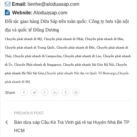
Email:
lienhe@aloduasap.com
Website:
Aloduasap.com
Đối tác giao hàng Dừa Sáp trên toàn quốc:
Công ty bưu vận nội
địa và quốc tế Đông Dương
Chuyển phát nhanh đi Mỹ
,
Chuyển phát nhanh đi Nhật
,
Chuyển phát nhanh đi Hàn
,
Chuyển phát nhanh đi Trung Quốc
,
Chuyển phát nhanh đi Đức
,
Chuyển phát nhanh đi
Thái
,
Chuyển phát nhanh đi Campuchia
,
Chuyển phát nhanh đi Lào
,
Chuyển phát nhanh
đi Úc
,
Chuyển Phát nhanh đi Singapore
,
Chuyển phát nhanh Sài Gòn Hà Nội
,
Chuyển
,
,
phát nhanh Hà Nội Sài Gòn
Chuyển phát nhanh Nội địa và Quốc Tế Bestcargo
Chuyển
phát nhanh đi Mỹ
Share:
PREVIOUS POST
Bán dừa sáp Cầu Kè Trà Vinh giá rẻ tại Huyện Nhà Bè TP
HCM