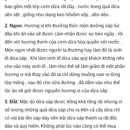
bao gồm một lớp cơm dừa rất dày , nước trong quả dừa
sền sệt , giống như dạng keo hồxôm xốp , dẻo dẻo .
2. Ngon:
Hương vị khi thưởng thức món dường sáp lúc
đầu khi ăn vào sẽ được cảm nhận được sự béo ngậy , rồi
đến với hương thơm của cơm dừa hòa quyện với nước .
Món ngon nhất được người ta thường hay làm đó là sinh
tố dừa sáp . Khi làm sinh tố dừa sáp quý khách không nên
cho vào máy sinh tố , làm như thế sẽ làm giảm đi một phần
hương vị mà thay vào đó ta chỉ dùng muổng nạo ra từng
lớp mỏng , sau đó cho sữa đường , đá dằm vào như thế
lúc ăn sẽ giữ được nguyên hương vị của dừa sáp .
3. Đắt:
Mặc dù dừa sáp được trồng khá rộng rãi nhưng vì
số lượng những quả dừa sáp cho ra trên cả cây dừa chỉ
có vài trái lên sáp dày nên trái dừa sáp thành ra rất độc
đáo và quý hiếm. Không phải lúc nào cũng có thể mua