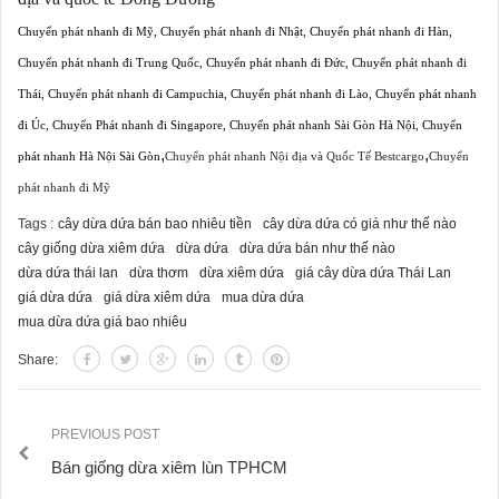
Chuyển phát nhanh đi Mỹ
,
Chuyển phát nhanh đi Nhật
,
Chuyển phát nhanh đi Hàn
,
Chuyển phát nhanh đi Trung Quốc
,
Chuyển phát nhanh đi Đức
,
Chuyển phát nhanh đi
Thái
,
Chuyển phát nhanh đi Campuchia
,
Chuyển phát nhanh đi Lào
,
Chuyển phát nhanh
đi Úc
,
Chuyển Phát nhanh đi Singapore
,
Chuyển phát nhanh Sài Gòn Hà Nội
,
Chuyển
,
,
phát nhanh Hà Nội Sài Gòn
Chuyển phát nhanh Nội địa và Quốc Tế Bestcargo
Chuyển
phát nhanh đi Mỹ
Tags :
cây dừa dứa bán bao nhiêu tiền
cây dừa dứa có giá như thế nào
cây giống dừa xiêm dứa
dừa dứa
dừa dứa bán như thế nào
dừa dứa thái lan
dừa thơm
dừa xiêm dứa
giá cây dừa dứa Thái Lan
giá dừa dứa
giá dừa xiêm dứa
mua dừa dứa
mua dừa dứa giá bao nhiêu
Share:
PREVIOUS POST
Bán giống dừa xiêm lùn TPHCM