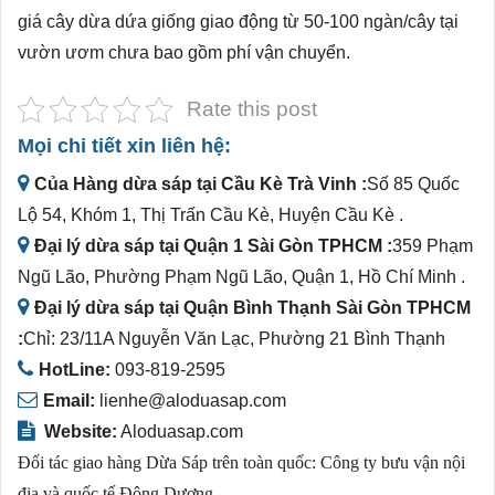
giá cây dừa dứa giống giao động từ 50-100 ngàn/cây tại
vườn ươm chưa bao gồm phí vận chuyển.
Rate this post
Mọi chi tiết xin liên hệ:
Của Hàng dừa sáp tại Cầu Kè Trà Vinh :
Số 85 Quốc
Lộ 54, Khóm 1, Thị Trấn Cầu Kè, Huyện Cầu Kè .
Đại lý dừa sáp tại Quận 1 Sài Gòn TPHCM :
359 Phạm
Ngũ Lão, Phường Phạm Ngũ Lão, Quận 1, Hồ Chí Minh .
Đại lý dừa sáp tại Quận Bình Thạnh Sài Gòn TPHCM
:
Chỉ: 23/11A Nguyễn Văn Lạc, Phường 21 Bình Thạnh
HotLine:
093-819-2595
Email:
lienhe@aloduasap.com
Website:
Aloduasap.com
Đối tác giao hàng Dừa Sáp trên toàn quốc:
Công ty bưu vận nội
địa và quốc tế Đông Dương