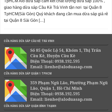
TpHCM Alo dừa sáp cam kết chất lượng dừa sáp 100% ,
giao hàng dừa sáp Cầu Kè Trà Vinh tận nơi tại Quận 8
TpHCM(Sài Gòn) Quý khách đang cần mua dừa sáp giá rẻ
tại Quận 8 Sài Gòn […]
CỬA HÀNG DỪA SÁP CẦU KÈ TRÀ VINH
Số 85 Quốc Lộ 54, Khóm 1, Thị Trấn
Cầu Kè, Huyện Cầu Kè
Điện Thoại: 0938.192.595
Email: lienhe@aloduasap.com
CỬA HÀNG DỪA SÁP QUẬN 1 TPHCM
359 Phạm Ngũ Lão, Phường Phạm Ngũ
Lão, Quận 1, Hồ Chí Minh
Điện Thoại: 0938.192.595
Email: lienhe@aloduasap.com
CỬA HÀNG DỪA SÁP QUẬN BÌNH THẠNH