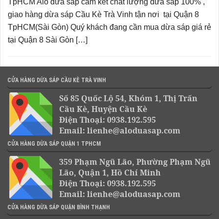
TpHCM Alo dừa sáp cam kết chất lượng dừa sáp 100% ,
giao hàng dừa sáp Cầu Kè Trà Vinh tận nơi tại Quận 8
TpHCM(Sài Gòn) Quý khách đang cần mua dừa sáp giá rẻ
tại Quận 8 Sài Gòn […]
CỬA HÀNG DỪA SÁP CẦU KÈ TRÀ VINH
Số 85 Quốc Lộ 54, Khóm 1, Thị Trấn
Cầu Kè, Huyện Cầu Kè
Điện Thoại: 0938.192.595
Email: lienhe@aloduasap.com
CỬA HÀNG DỪA SÁP QUẬN 1 TPHCM
359 Phạm Ngũ Lão, Phường Phạm Ngũ
Lão, Quận 1, Hồ Chí Minh
Điện Thoại: 0938.192.595
Email: lienhe@aloduasap.com
CỬA HÀNG DỪA SÁP QUẬN BÌNH THẠNH