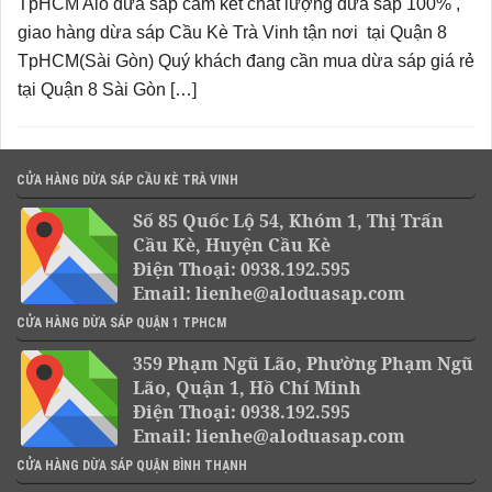
TpHCM Alo dừa sáp cam kết chất lượng dừa sáp 100% ,
giao hàng dừa sáp Cầu Kè Trà Vinh tận nơi tại Quận 8
TpHCM(Sài Gòn) Quý khách đang cần mua dừa sáp giá rẻ
tại Quận 8 Sài Gòn […]
CỬA HÀNG DỪA SÁP CẦU KÈ TRÀ VINH
Số 85 Quốc Lộ 54, Khóm 1, Thị Trấn
Cầu Kè, Huyện Cầu Kè
Điện Thoại: 0938.192.595
Email: lienhe@aloduasap.com
CỬA HÀNG DỪA SÁP QUẬN 1 TPHCM
359 Phạm Ngũ Lão, Phường Phạm Ngũ
Lão, Quận 1, Hồ Chí Minh
Điện Thoại: 0938.192.595
Email: lienhe@aloduasap.com
CỬA HÀNG DỪA SÁP QUẬN BÌNH THẠNH