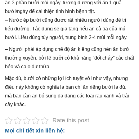
ăn 3 phần bưởi mỗi ngày, tương đương với ăn 1 quả
bưởi/ngày để cải thiện tình hình bệnh tật.
– Nước ép bưởi cũng được rất nhiều người dùng để trị
tiểu đường. Tác dụng sẽ gia tăng nếu ăn cả bã của múi
bưởi. Liều dùng tùy người, trung bình 2-4 múi mỗi ngày.
– Người phải áp dụng chế độ ăn kiêng cũng nên ăn bưởi
thường xuyên, bởi lẽ bưởi có khả năng “đốt cháy” các chất
béo và calo dư thừa.
Mặc dù, bưởi có những lợi ích tuyệt vời như vậy, nhưng
điều này không có nghĩa là bạn chỉ ăn riêng bưởi là đủ,
mà bạn cần ăn bổ sung đa dạng các loại rau xanh và trái
cây khác.
Rate this post
Mọi chi tiết xin liên hệ: