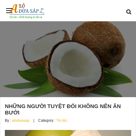
NHỮNG NGƯỜI TUYỆT ĐỐI KHÔNG NÊN ĂN
BƯỞI
By :
aloduasap
Category :
Tin tức