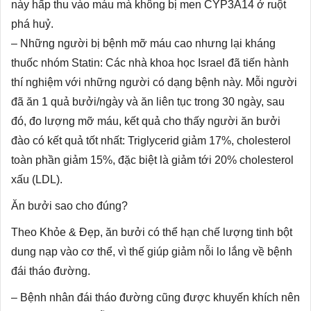
này hấp thu vào máu mà không bị men CYP3A14 ở ruột
phá huỷ.
– Những người bị bệnh mỡ máu cao nhưng lại kháng
thuốc nhóm Statin: Các nhà khoa học Israel đã tiến hành
thí nghiệm với những người có dạng bệnh này. Mỗi người
đã ăn 1 quả bưởi/ngày và ăn liên tục trong 30 ngày, sau
đó, đo lượng mỡ máu, kết quả cho thấy người ăn bưởi
đào có kết quả tốt nhất: Triglycerid giảm 17%, cholesterol
toàn phần giảm 15%, đặc biệt là giảm tới 20% cholesterol
xấu (LDL).
Ăn bưởi sao cho đúng?
Theo Khỏe & Đẹp, ăn bưởi có thể hạn chế lượng tinh bột
dung nạp vào cơ thể, vì thế giúp giảm nỗi lo lắng về bệnh
đái tháo đường.
– Bệnh nhân đái tháo đường cũng được khuyến khích nên