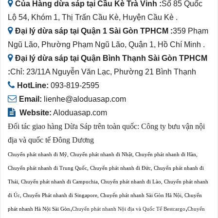
Của Hàng dừa sáp tại Cầu Kè Trà Vinh :
Số 85 Quốc
Lộ 54, Khóm 1, Thị Trấn Cầu Kè, Huyện Cầu Kè .
Đại lý dừa sáp tại Quận 1 Sài Gòn TPHCM :
359 Phạm
Ngũ Lão, Phường Phạm Ngũ Lão, Quận 1, Hồ Chí Minh .
Đại lý dừa sáp tại Quận Bình Thạnh Sài Gòn TPHCM
:
Chỉ: 23/11A Nguyễn Văn Lạc, Phường 21 Bình Thạnh
HotLine:
093-819-2595
Email:
lienhe@aloduasap.com
Website:
Aloduasap.com
Đối tác giao hàng Dừa Sáp trên toàn quốc:
Công ty bưu vận nội
địa và quốc tế Đông Dương
Chuyển phát nhanh đi Mỹ
,
Chuyển phát nhanh đi Nhật
,
Chuyển phát nhanh đi Hàn
,
Chuyển phát nhanh đi Trung Quốc
,
Chuyển phát nhanh đi Đức
,
Chuyển phát nhanh đi
Thái
,
Chuyển phát nhanh đi Campuchia
,
Chuyển phát nhanh đi Lào
,
Chuyển phát nhanh
đi Úc
,
Chuyển Phát nhanh đi Singapore
,
Chuyển phát nhanh Sài Gòn Hà Nội
,
Chuyển
,
,
phát nhanh Hà Nội Sài Gòn
Chuyển phát nhanh Nội địa và Quốc Tế Bestcargo
Chuyển