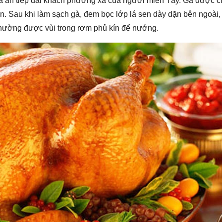
a ăn tiếp đãi khách phương xa của người miền Tây. Gà được c
n. Sau khi làm sạch gà, đem bọc lớp lá sen dày dặn bên ngoài, r
 thường được vùi trong rơm phủ kín để nướng.