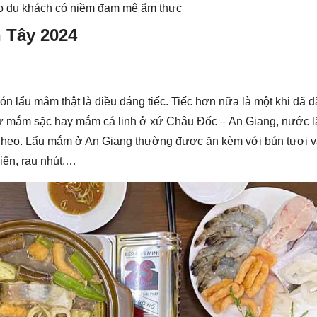
ho du khách có niềm đam mê ẩm thực
 Tây 2024
 lẩu mắm thật là điều đáng tiếc. Tiếc hơn nữa là một khi đã 
từ mắm sặc hay mắm cá linh ở xứ Châu Đốc – An Giang, nước 
eo. Lẩu mắm ở An Giang thường được ăn kèm với bún tươi v
iển, rau nhút,…