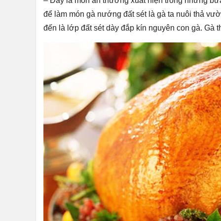
– Đây là món ăn thường xuất hiện trong những bữ
để làm món gà nướng đất sét là gà ta nuôi thả vườ
đến là lớp đất sét dày đắp kín nguyên con gà. Gà