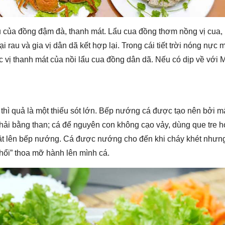
 của đồng đậm đà, thanh mát. Lẩu cua đồng thơm nồng vị cua,
 rau và gia vị dân dã kết hợp lại. Trong cái tiết trời nóng nực 
 vị thanh mát của nồi lẩu cua đồng dân dã. Nếu có dịp về với 
 thì quả là một thiếu sót lớn. Bếp nướng cá được tạo nên bởi 
ải bằng than; cá để nguyên con không cạo vảy, dùng que tre 
ó đặt lên bếp nướng. Cá được nướng cho đến khi cháy khét nhưn
hổi” thoa mỡ hành lên mình cá.