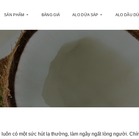
SẢN PHẨM
BẢNG GIÁ
ALO DỪA SÁP
ALO DẦU D
y luôn có một sức hút lạ thường, làm ngây ngất lòng người. Chín