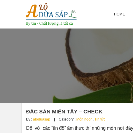
HOME
ĐẶC SẢN MIỀN TÂY – CHECK
By :
aloduasap
Category :
Món ngon
,
Tin tức
Đối với các “tín đồ” ẩm thực thì những món nơi đâ