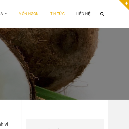
ỪA
MÓN NGON
TIN TỨC
LIÊN HỆ
h vì