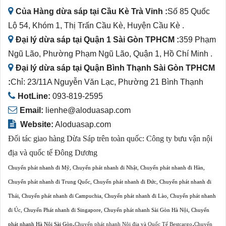
Của Hàng dừa sáp tại Cầu Kè Trà Vinh :
Số 85 Quốc
Lộ 54, Khóm 1, Thị Trấn Cầu Kè, Huyện Cầu Kè .
Đại lý dừa sáp tại Quận 1 Sài Gòn TPHCM :
359 Phạm
Ngũ Lão, Phường Phạm Ngũ Lão, Quận 1, Hồ Chí Minh .
Đại lý dừa sáp tại Quận Bình Thạnh Sài Gòn TPHCM
:
Chỉ: 23/11A Nguyễn Văn Lạc, Phường 21 Bình Thạnh
HotLine:
093-819-2595
Email:
lienhe@aloduasap.com
Website:
Aloduasap.com
Đối tác giao hàng Dừa Sáp trên toàn quốc:
Công ty bưu vận nội
địa và quốc tế Đông Dương
Chuyển phát nhanh đi Mỹ
,
Chuyển phát nhanh đi Nhật
,
Chuyển phát nhanh đi Hàn
,
Chuyển phát nhanh đi Trung Quốc
,
Chuyển phát nhanh đi Đức
,
Chuyển phát nhanh đi
Thái
,
Chuyển phát nhanh đi Campuchia
,
Chuyển phát nhanh đi Lào
,
Chuyển phát nhanh
đi Úc
,
Chuyển Phát nhanh đi Singapore
,
Chuyển phát nhanh Sài Gòn Hà Nội
,
Chuyển
,
,
phát nhanh Hà Nội Sài Gòn
Chuyển phát nhanh Nội địa và Quốc Tế Bestcargo
Chuyển