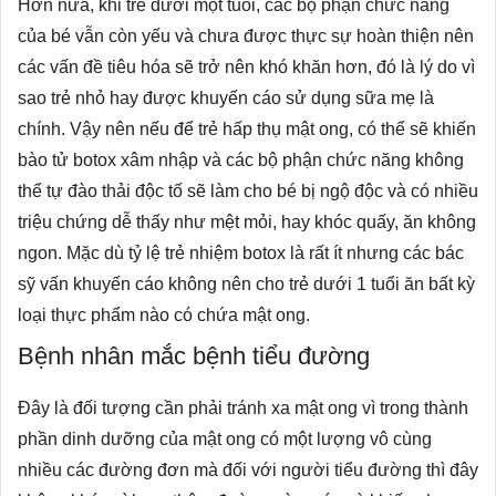
Hơn nữa, khi trẻ dưới một tuổi, các bộ phận chức năng
của bé vẫn còn yếu và chưa được thực sự hoàn thiện nên
các vấn đề tiêu hóa sẽ trở nên khó khăn hơn, đó là lý do vì
sao trẻ nhỏ hay được khuyến cáo sử dụng sữa mẹ là
chính. Vậy nên nếu để trẻ hấp thụ mật ong, có thể sẽ khiến
bào tử botox xâm nhập và các bộ phận chức năng không
thể tự đào thải độc tố sẽ làm cho bé bị ngộ độc và có nhiều
triệu chứng dễ thấy như mệt mỏi, hay khóc quấy, ăn không
ngon. Mặc dù tỷ lệ trẻ nhiệm botox là rất ít nhưng các bác
sỹ vấn khuyến cáo không nên cho trẻ dưới 1 tuổi ăn bất kỳ
loại thực phẩm nào có chứa mật ong.
Bệnh nhân mắc bệnh tiểu đường
Đây là đối tượng cần phải tránh xa mật ong vì trong thành
phần dinh dưỡng của mật ong có một lượng vô cùng
nhiều các đường đơn mà đối với người tiểu đường thì đây