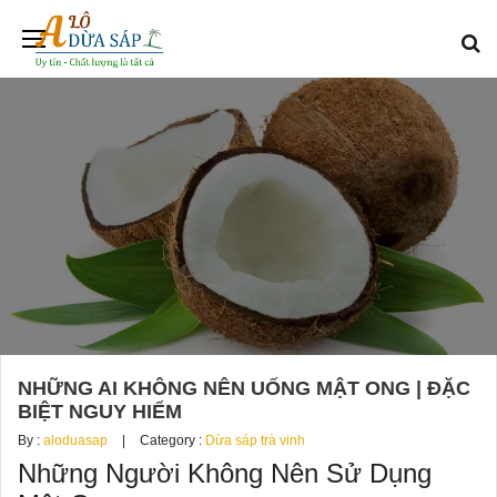
NHỮNG AI KHÔNG NÊN UỐNG MẬT ONG | ĐẶC
BIỆT NGUY HIỂM
By :
aloduasap
Category :
Dừa sáp trà vinh
Những Người Không Nên Sử Dụng