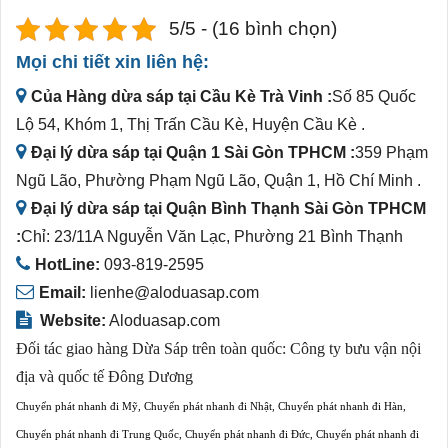
5/5 - (16 bình chọn)
Mọi chi tiết xin liên hệ:
Của Hàng dừa sáp tại Cầu Kè Trà Vinh :
Số 85 Quốc
Lộ 54, Khóm 1, Thị Trấn Cầu Kè, Huyện Cầu Kè .
Đại lý dừa sáp tại Quận 1 Sài Gòn TPHCM :
359 Phạm
Ngũ Lão, Phường Phạm Ngũ Lão, Quận 1, Hồ Chí Minh .
Đại lý dừa sáp tại Quận Bình Thạnh Sài Gòn TPHCM
:
Chỉ: 23/11A Nguyễn Văn Lạc, Phường 21 Bình Thạnh
HotLine:
093-819-2595
Email:
lienhe@aloduasap.com
Website:
Aloduasap.com
Đối tác giao hàng Dừa Sáp trên toàn quốc:
Công ty bưu vận nội
địa và quốc tế Đông Dương
Chuyển phát nhanh đi Mỹ
,
Chuyển phát nhanh đi Nhật
,
Chuyển phát nhanh đi Hàn
,
Chuyển phát nhanh đi Trung Quốc
,
Chuyển phát nhanh đi Đức
,
Chuyển phát nhanh đi