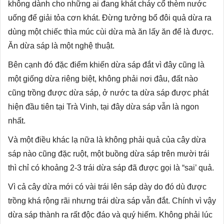
không dành cho những ai đang khát cháy cổ thèm nước
uống để giải tỏa cơn khát. Đừng tưởng bổ đôi quả dừa ra
dùng một chiếc thìa múc cùi dừa mà ăn lấy ăn để là được.
Ăn dừa sáp là một nghệ thuật.
Bên cạnh đó đặc điểm khiến dừa sáp đắt vì đây cũng là
một giống dừa riêng biệt, không phải nơi đâu, đất nào
cũng trồng được dừa sáp, ở nước ta dừa sáp được phát
hiện đầu tiên tại Trà Vinh, tại đây dừa sáp vẫn là ngon
nhất.
Và một điều khác lạ nữa là không phải quả của cây dừa
sáp nào cũng đặc ruột, một buồng dừa sáp trên mười trái
thì chỉ có khoảng 2-3 trái dừa sáp đã được gọi là “sai’ quả.
Vì cả cây dừa mới có vài trái lên sáp dày do đó dù được
trồng khá rộng rãi nhưng trái dừa sáp vẫn đắt. Chính vì vậy
dừa sáp thành ra rất độc đáo và quý hiếm. Không phải lúc