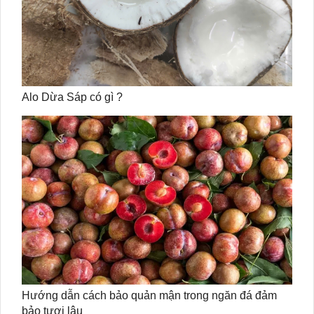
Alo Dừa Sáp có gì ?
Hướng dẫn cách bảo quản mận trong ngăn đá đảm
bảo tươi lâu