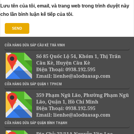
Lưu tên của tôi, email, và trang web trong trình duyệt này
cho lần bình luận kế tiếp của tôi.
CỬA HÀNG DỪA SÁP CẦU KÈ TRÀ VINH
Số 85 Quốc Lộ 54, Khóm 1, Thị Trấn
Cầu Kè, Huyện Cầu Kè
Điện Thoại: 0938.192.595
Email: lienhe@aloduasap.com
CỬA HÀNG DỪA SÁP QUẬN 1 TPHCM
359 Phạm Ngũ Lão, Phường Phạm Ngũ
Lão, Quận 1, Hồ Chí Minh
Điện Thoại: 0938.192.595
Email: lienhe@aloduasap.com
CỬA HÀNG DỪA SÁP QUẬN BÌNH THẠNH