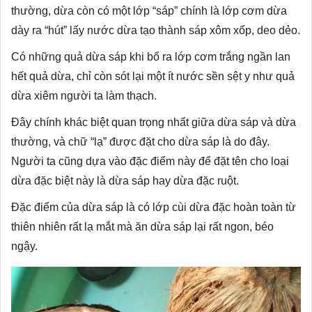
thường, dừa còn có một lớp “sáp” chính là lớp cơm dừa
dày ra “hút” lấy nước dừa tạo thành sáp xôm xốp, deo dẻo.
Có những quả dừa sáp khi bổ ra lớp cơm trắng ngần lan
hết quả dừa, chỉ còn sót lại một ít nước sền sệt y như quả
dừa xiêm người ta làm thạch.
Đây chính khác biệt quan trọng nhất giữa dừa sáp và dừa
thường, và chữ “lạ” được đặt cho dừa sáp là do đây.
Người ta cũng dựa vào đặc điểm này để đặt tên cho loại
dừa đặc biệt này là dừa sáp hay dừa đặc ruột.
Đặc điểm của dừa sáp là có lớp cùi dừa đặc hoàn toàn từ
thiên nhiên rất lạ mắt mà ăn dừa sáp lại rất ngon, béo
ngậy.