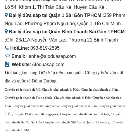
Lộ 54, Khóm 1, Thị Trấn Cầu Kè, Huyện Cầu Kè .
Đại lý dừa sáp tại Quận 1 Sài Gòn TPHCM :
359 Phạm
Ngũ Lão, Phường Phạm Ngũ Lão, Quận 1, Hồ Chí Minh .
Đại lý dừa sáp tại Quận Bình Thạnh Sài Gòn TPHCM
:
Chỉ: 23/11A Nguyễn Văn Lạc, Phường 21 Bình Thạnh
HotLine:
093-819-2595
Email:
lienhe@aloduasap.com
Website:
Aloduasap.com
Đối tác giao hàng Dừa Sáp trên toàn quốc:
Công ty bưu vận nội
địa và quốc tế Đông Dương
Chuyển phát nhanh đi Mỹ
,
Chuyển phát nhanh đi Nhật
,
Chuyển phát nhanh đi Hàn
,
Chuyển phát nhanh đi Trung Quốc
,
Chuyển phát nhanh đi Đức
,
Chuyển phát nhanh đi
Thái
,
Chuyển phát nhanh đi Campuchia
,
Chuyển phát nhanh đi Lào
,
Chuyển phát nhanh
đi Úc
,
Chuyển Phát nhanh đi Singapore
,
Chuyển phát nhanh Sài Gòn Hà Nội
,
Chuyển
,
,
phát nhanh Hà Nội Sài Gòn
Chuyển phát nhanh Nội địa và Quốc Tế Bestcargo
Chuyển
phát nhanh đi Mỹ