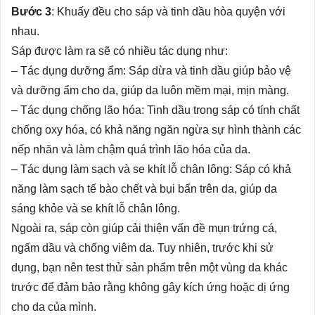
Bước 3
: Khuấy đều cho sáp và tinh dầu hòa quyện với
nhau.
Sáp được làm ra sẽ có nhiều tác dụng như:
– Tác dụng dưỡng ẩm: Sáp dừa và tinh dầu giúp bảo vệ
và dưỡng ẩm cho da, giúp da luôn mềm mại, mịn màng.
– Tác dụng chống lão hóa: Tinh dầu trong sáp có tính chất
chống oxy hóa, có khả năng ngăn ngừa sự hình thành các
nếp nhăn và làm chậm quá trình lão hóa của da.
– Tác dụng làm sạch và se khít lỗ chân lông: Sáp có khả
năng làm sạch tế bào chết và bụi bẩn trên da, giúp da
sáng khỏe và se khít lỗ chân lông.
Ngoài ra, sáp còn giúp cải thiện vấn đề mụn trứng cá,
ngấm dầu và chống viêm da. Tuy nhiên, trước khi sử
dụng, bạn nên test thử sản phẩm trên một vùng da khác
trước để đảm bảo rằng không gây kích ứng hoặc dị ứng
cho da của mình.