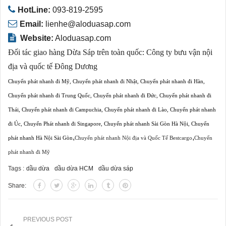
HotLine:
093-819-2595
Email:
lienhe@aloduasap.com
Website:
Aloduasap.com
Đối tác giao hàng Dừa Sáp trên toàn quốc:
Công ty bưu vận nội
địa và quốc tế Đông Dương
Chuyển phát nhanh đi Mỹ
,
Chuyển phát nhanh đi Nhật
,
Chuyển phát nhanh đi Hàn
,
Chuyển phát nhanh đi Trung Quốc
,
Chuyển phát nhanh đi Đức
,
Chuyển phát nhanh đi
Thái
,
Chuyển phát nhanh đi Campuchia
,
Chuyển phát nhanh đi Lào
,
Chuyển phát nhanh
đi Úc
,
Chuyển Phát nhanh đi Singapore
,
Chuyển phát nhanh Sài Gòn Hà Nội
,
Chuyển
,
,
phát nhanh Hà Nội Sài Gòn
Chuyển phát nhanh Nội địa và Quốc Tế Bestcargo
Chuyển
phát nhanh đi Mỹ
Tags :
dầu dừa
dầu dừa HCM
dầu dừa sáp
Share:
PREVIOUS POST