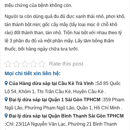
triệu chứng của bệnh không còn.
Người ta còn dùng quả đu đủ đực xanh thái nhỏ, phơi khô,
tán thành bột mịn; gốc cây mây (lấy loại mọc ở chỗ khô
ráo) đốt thành than, tán nhỏ. Trộn hai bột với nhau theo tỷ
lệ 3 phần đu đủ và một phần mây. Lấy tăm bông thấm
thuốc, bôi hàng ngày chữa tưa lưỡi.
Rate this post
Mọi chi tiết xin liên hệ:
Của Hàng dừa sáp tại Cầu Kè Trà Vinh :
Số 85 Quốc
Lộ 54, Khóm 1, Thị Trấn Cầu Kè, Huyện Cầu Kè .
Đại lý dừa sáp tại Quận 1 Sài Gòn TPHCM :
359 Phạm
Ngũ Lão, Phường Phạm Ngũ Lão, Quận 1, Hồ Chí Minh .
Đại lý dừa sáp tại Quận Bình Thạnh Sài Gòn TPHCM
:
Chỉ: 23/11A Nguyễn Văn Lạc, Phường 21 Bình Thạnh