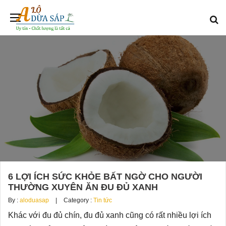
6 LỢI ÍCH SỨC KHỎE BẤT NGỜ CHO NGƯỜI
THƯỜNG XUYÊN ĂN ĐU ĐỦ XANH
By :
aloduasap
Category :
Tin tức
Khác với đu đủ chín, đu đủ xanh cũng có rất nhiều lợi ích