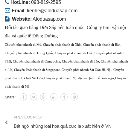
HotLine:
093-819-2595
Email:
lienhe@aloduasap.com
Website:
Aloduasap.com
Đối tác giao hàng Dừa Sáp trên toàn quốc:
Công ty bưu vận nội
địa và quốc tế Đông Dương
Chuyển phát nhanh đi Mỹ
,
Chuyển phát nhanh đi Nhật
,
Chuyển phát nhanh đi Hàn
,
Chuyển phát nhanh đi Trung Quốc
,
Chuyển phát nhanh đi Đức
,
Chuyển phát nhanh đi
Thái
,
Chuyển phát nhanh đi Campuchia
,
Chuyển phát nhanh đi Lào
,
Chuyển phát nhanh
đi Úc
,
Chuyển Phát nhanh đi Singapore
,
Chuyển phát nhanh Sài Gòn Hà Nội
,
Chuyển
,
,
phát nhanh Hà Nội Sài Gòn
Chuyển phát nhanh Nội địa và Quốc Tế Bestcargo
Chuyển
phát nhanh đi Mỹ
Share:
PREVIOUS POST
Bất ngờ những loại hoa quả cực lạ xuất hiện ở VN