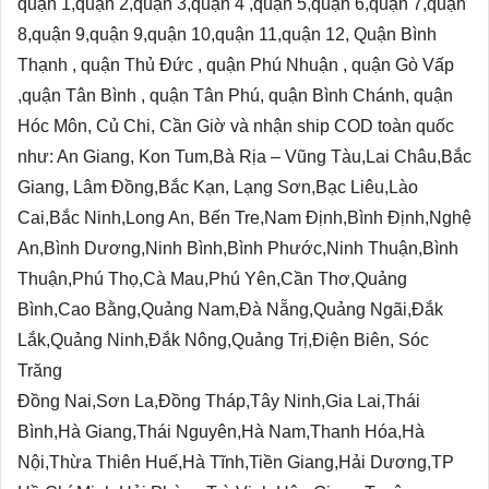
quận 1,quận 2,quận 3,quận 4 ,quận 5,quận 6,quận 7,quận
8,quận 9,quận 9,quận 10,quận 11,quận 12, Quận Bình
Thạnh , quận Thủ Đức , quận Phú Nhuận , quận Gò Vấp
,quận Tân Bình , quận Tân Phú, quận Bình Chánh, quận
Hóc Môn, Củ Chi, Cần Giờ và nhận ship COD toàn quốc
như: An Giang, Kon Tum,Bà Rịa – Vũng Tàu,Lai Châu,Bắc
Giang, Lâm Đồng,Bắc Kạn, Lạng Sơn,Bạc Liêu,Lào
Cai,Bắc Ninh,Long An, Bến Tre,Nam Định,Bình Định,Nghệ
An,Bình Dương,Ninh Bình,Bình Phước,Ninh Thuận,Bình
Thuận,Phú Thọ,Cà Mau,Phú Yên,Cần Thơ,Quảng
Bình,Cao Bằng,Quảng Nam,Đà Nẵng,Quảng Ngãi,Đắk
Lắk,Quảng Ninh,Đắk Nông,Quảng Trị,Điện Biên, Sóc
Trăng
Đồng Nai,Sơn La,Đồng Tháp,Tây Ninh,Gia Lai,Thái
Bình,Hà Giang,Thái Nguyên,Hà Nam,Thanh Hóa,Hà
Nội,Thừa Thiên Huế,Hà Tĩnh,Tiền Giang,Hải Dương,TP