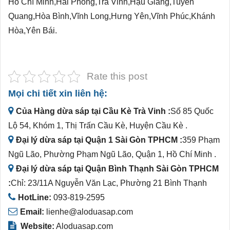
Hồ Chí Minh,Hải Phòng,Trà Vinh,Hậu Giang,Tuyên
Quang,Hòa Bình,Vĩnh Long,Hưng Yên,Vĩnh Phúc,Khánh
Hòa,Yên Bái.
Rate this post
Mọi chi tiết xin liên hệ:
Của Hàng dừa sáp tại Cầu Kè Trà Vinh :
Số 85 Quốc
Lộ 54, Khóm 1, Thị Trấn Cầu Kè, Huyện Cầu Kè .
Đại lý dừa sáp tại Quận 1 Sài Gòn TPHCM :
359 Phạm
Ngũ Lão, Phường Phạm Ngũ Lão, Quận 1, Hồ Chí Minh .
Đại lý dừa sáp tại Quận Bình Thạnh Sài Gòn TPHCM
:
Chỉ: 23/11A Nguyễn Văn Lạc, Phường 21 Bình Thạnh
HotLine:
093-819-2595
Email:
lienhe@aloduasap.com
Website:
Aloduasap.com