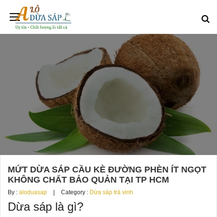
MỨT DỪA SÁP CẦU KÈ ĐƯỜNG PHÈN ÍT NGỌT
KHÔNG CHẤT BẢO QUẢN TẠI TP HCM
By :
aloduasap
Category :
Dừa sáp trà vinh
Dừa sáp là gì?