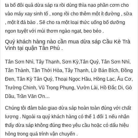
ta bổ đôi quả dừa sáp ra rồi dùng thìa nạo phần cơm cho
vào máy xay sinh tố , xong rồi cho thêm một ít đường , sữa
, một ít đá bào . Sẽ cho ra một loại thức uống bổ dưỡng
ngon tuyệt với mùi thơm ngào ngạt, beo béo .
Quý khách hàng nào cần mua dừa sáp Cầu Kè Trà
Vinh tại quận Tân Phú .
Tân Sơn Nhì, Tây Thạnh, Sơn Kỳ,Tân Quý, Tân Sơn Nhì,
Tân Thành, Tân Thới Hòa, Tây Thạnh, Lữ Bán Bích, Đồng
Đen, Tân Kỳ Tân Quý, Thoại Ngọc Hầu, Hồng Lạc, Âu Cơ,
Trường Chinh, Vũ Trọng Phụng, Vườn Lài, Hồ Đắc Di, Gò
Dầu, Trần Văn Ơn…
Chúng tôi đảm bảo giao dừa sáp hoàn toàn đúng với chất
lượng . Ngoài ra quý khách hàng có thể 1 đổi 1 nếu nhận
thấy dừa sáp không đúng theo yêu cầu hoặc có dấu hiệu
hỏng trong quá trình vận chuyển .