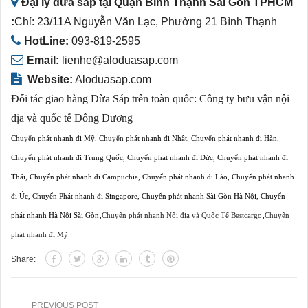
Đại lý dừa sáp tại Quận Bình Thạnh Sài Gòn TPHCM
:
Chỉ: 23/11A Nguyễn Văn Lạc, Phường 21 Bình Thạnh
HotLine:
093-819-2595
Email:
lienhe@aloduasap.com
Website:
Aloduasap.com
Đối tác giao hàng Dừa Sáp trên toàn quốc:
Công ty bưu vận nội
địa và quốc tế Đông Dương
Chuyển phát nhanh đi Mỹ
,
Chuyển phát nhanh đi Nhật
,
Chuyển phát nhanh đi Hàn
,
Chuyển phát nhanh đi Trung Quốc
,
Chuyển phát nhanh đi Đức
,
Chuyển phát nhanh đi
Thái
,
Chuyển phát nhanh đi Campuchia
,
Chuyển phát nhanh đi Lào
,
Chuyển phát nhanh
đi Úc
,
Chuyển Phát nhanh đi Singapore
,
Chuyển phát nhanh Sài Gòn Hà Nội
,
Chuyển
,
,
phát nhanh Hà Nội Sài Gòn
Chuyển phát nhanh Nội địa và Quốc Tế Bestcargo
Chuyển
phát nhanh đi Mỹ
Share:
PREVIOUS POST