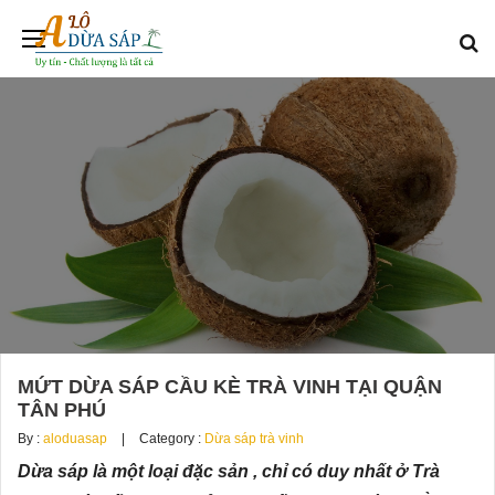
MỨT DỪA SÁP CẦU KÈ TRÀ VINH TẠI QUẬN
TÂN PHÚ
By :
aloduasap
Category :
Dừa sáp trà vinh
Dừa sáp là một loại đặc sản , chỉ có duy nhất ở Trà