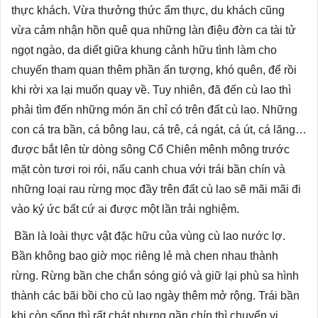
thực khách. Vừa thưởng thức ẩm thực, du khách cũng
vừa cảm nhận hồn quê qua những làn điệu đờn ca tài tử
ngọt ngào, da diết giữa khung cảnh hữu tình làm cho
chuyến tham quan thêm phần ấn tượng, khó quên, để rồi
khi rời xa lại muốn quay về. Tuy nhiên, đã đến cù lao thì
phải tìm đến những món ăn chỉ có trên đất cù lao. Những
con cá tra bần, cá bông lau, cá trê, cá ngát, cá út, cá lăng…
được bắt lên từ dòng sông Cổ Chiên mênh mông trước
mặt còn tươi roi rói, nấu canh chua với trái bần chín và
những loại rau rừng mọc đầy trên đất cù lao sẽ mãi mãi đi
vào ký ức bất cứ ai được một lần trải nghiệm.
Bần là loài thực vật đặc hữu của vùng cù lao nước lợ.
Bần không bao giờ mọc riêng lẻ mà chen nhau thành
rừng. Rừng bần che chắn sóng gió và giữ lại phù sa hình
thành các bãi bồi cho cù lao ngày thêm mở rộng. Trái bần
khi còn sống thì rất chát nhưng gần chín thì chuyển vị