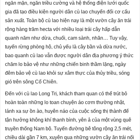
ngăn mặn, ngăn triều cường và hệ thống điện lưới quốc
gia đã tạo điều kiện người dân cù lao chuyển đổi cơ cấu
sản xuất. Toàn bộ cù lao hiện nay là một vườn cây ăn trái
rộng hàng trăm hecta với nhiều loại trái cây hấp dẫn
quanh năm như dừa, chuối, cam sành, nhãn… Tuy vậy,
tuyến rừng phòng hộ, chủ yếu là cây bần và dừa nước,
bao quanh cù lao vẫn được người dân địa phương ý thức
chăm lo bảo vệ như những chiến binh thầm lặng, ngày
đêm bảo vệ cù lao khỏi sự xâm thực của thủy triều, sóng
gió trên sông Cổ Chiên.
Đến với cù lao Long Trị, khách tham quan có thể trút bỏ
hoàn toàn những lo toan chuyện áo cơm thường nhật,
lánh xa sự ồn ào, huyên náo của cuộc sống thị thành để
tận hưởng không khí thanh bình, yên ả của một vùng quê
truyền thống Nam bộ. Tuyến đường bê tông rộng 2,5 mét,
chiều dài gần 7 km, xuyên qua những vườn cây ăn trái nối