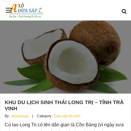
KHU DU LỊCH SINH THÁI LONG TRỊ – TỈNH TRÀ
VINH
By :
aloduasap
Category :
Dừa sáp trà vinh
Cù lao Long Trị có tên dân gian là Cồn Bàng (vì ngày xưa