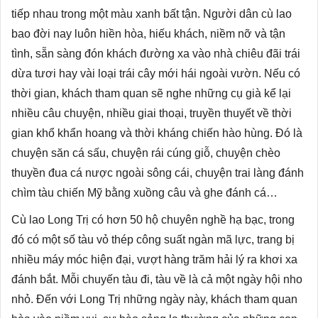
tiếp nhau trong một màu xanh bất tận. Người dân cù lao
bao đời nay luôn hiền hòa, hiếu khách, niềm nỡ và tận
tình, sẵn sàng đón khách đường xa vào nhà chiêu đãi trái
dừa tươi hay vài loại trái cây mới hái ngoài vườn. Nếu có
thời gian, khách tham quan sẽ nghe những cụ già kể lại
nhiều câu chuyện, nhiều giai thoại, truyền thuyết về thời
gian khổ khẩn hoang và thời kháng chiến hào hùng. Đó là
chuyện săn cá sấu, chuyện rái cúng giỗ, chuyện chèo
thuyền đua cá nược ngoài sông cái, chuyện trai làng đánh
chìm tàu chiến Mỹ bằng xuồng câu và ghe đánh cá…
Cù lao Long Trị có hơn 50 hộ chuyên nghề hạ bạc, trong
đó có một số tàu vỏ thép công suất ngàn mã lực, trang bị
nhiều máy móc hiện đại, vượt hàng trăm hải lý ra khơi xa
đánh bắt. Mỗi chuyến tàu đi, tàu về là cả một ngày hội nho
nhỏ. Đến với Long Trị những ngày này, khách tham quan