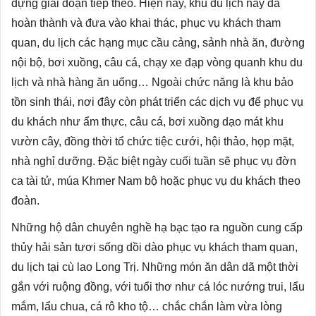
dựng giai đoạn tiếp theo. Hiện nay, khu du lịch này đã
hoàn thành và đưa vào khai thác, phục vụ khách tham
quan, du lịch các hạng mục cầu cảng, sảnh nhà ăn, đường
nội bộ, bơi xuồng, câu cá, chạy xe đạp vòng quanh khu du
lịch và nhà hàng ăn uống… Ngoài chức năng là khu bảo
tồn sinh thái, nơi đây còn phát triển các dịch vụ để phục vụ
du khách như ẩm thực, câu cá, bơi xuồng dạo mát khu
vườn cây, đồng thời tổ chức tiệc cưới, hội thảo, họp mặt,
nhà nghỉ dưỡng. Đặc biệt ngày cuối tuần sẽ phục vụ đờn
ca tài tử, múa Khmer Nam bộ hoặc phục vụ du khách theo
đoàn.
Những hộ dân chuyên nghề hạ bạc tạo ra nguồn cung cấp
thủy hải sản tươi sống dồi dào phục vụ khách tham quan,
du lịch tại cù lao Long Trị. Những món ăn dân dã một thời
gắn với ruộng đồng, với tuổi thơ như cá lóc nướng trui, lẩu
mắm, lẩu chua, cá rô kho tộ… chắc chắn làm vừa lòng