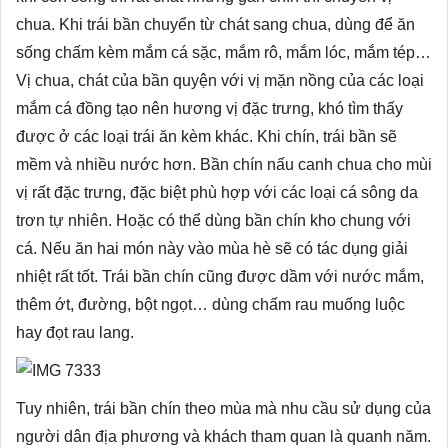
chua. Khi trái bần chuyển từ chát sang chua, dùng để ăn
sống chấm kèm mắm cá sặc, mắm rô, mắm lóc, mắm tép…
Vị chua, chát của bần quyện với vị mặn nồng của các loại
mắm cá đồng tạo nên hương vị đặc trưng, khó tìm thấy
được ở các loại trái ăn kèm khác. Khi chín, trái bần sẽ
mềm và nhiều nước hơn. Bần chín nấu canh chua cho mùi
vị rất đặc trưng, đặc biệt phù hợp với các loại cá sông da
trơn tự nhiên. Hoặc có thể dùng bần chín kho chung với
cá. Nếu ăn hai món này vào mùa hè sẽ có tác dụng giải
nhiệt rất tốt. Trái bần chín cũng được dầm với nước mắm,
thêm ớt, đường, bột ngọt… dùng chấm rau muống luộc
hay đọt rau lang.
Tuy nhiên, trái bần chín theo mùa mà nhu cầu sử dụng của
người dân địa phương và khách tham quan là quanh năm.