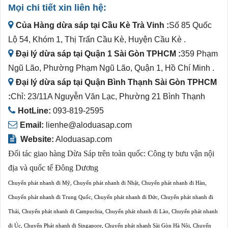
Mọi chi tiết xin liên hệ:
Của Hàng dừa sáp tại Cầu Kè Trà Vinh :
Số 85 Quốc
Lộ 54, Khóm 1, Thị Trấn Cầu Kè, Huyện Cầu Kè .
Đại lý dừa sáp tại Quận 1 Sài Gòn TPHCM :
359 Phạm
Ngũ Lão, Phường Phạm Ngũ Lão, Quận 1, Hồ Chí Minh .
Đại lý dừa sáp tại Quận Bình Thạnh Sài Gòn TPHCM
:
Chỉ: 23/11A Nguyễn Văn Lạc, Phường 21 Bình Thạnh
HotLine:
093-819-2595
Email:
lienhe@aloduasap.com
Website:
Aloduasap.com
Đối tác giao hàng Dừa Sáp trên toàn quốc:
Công ty bưu vận nội
địa và quốc tế Đông Dương
Chuyển phát nhanh đi Mỹ
,
Chuyển phát nhanh đi Nhật
,
Chuyển phát nhanh đi Hàn
,
Chuyển phát nhanh đi Trung Quốc
,
Chuyển phát nhanh đi Đức
,
Chuyển phát nhanh đi
Thái
,
Chuyển phát nhanh đi Campuchia
,
Chuyển phát nhanh đi Lào
,
Chuyển phát nhanh
đi Úc
,
Chuyển Phát nhanh đi Singapore
,
Chuyển phát nhanh Sài Gòn Hà Nội
,
Chuyển