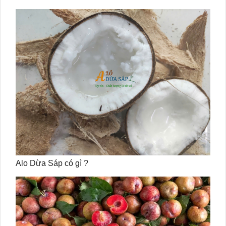
Alo Dừa Sáp có gì ?