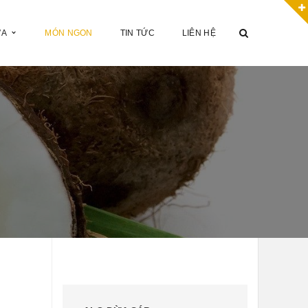
ỪA
MÓN NGON
TIN TỨC
LIÊN HỆ