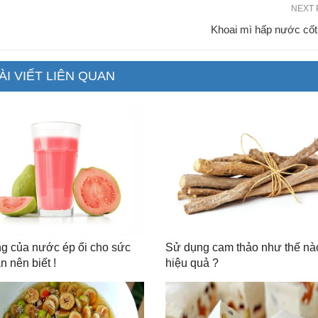
NEXT 
Khoai mì hấp nước cố
ÀI VIẾT LIÊN QUAN
g của nước ép ổi cho sức
Sử dụng cam thảo như thế nà
n nên biết !
hiệu quả ?