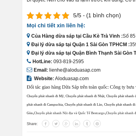
5/5 - (1 bình chọn)
Mọi chi tiết xin liên hệ:
Của Hàng dừa sáp tại Cầu Kè Trà Vinh :
Số 85
Đại lý dừa sáp tại Quận 1 Sài Gòn TPHCM :
35
Đại lý dừa sáp tại Quận Bình Thạnh Sài Gòn
HotLine:
093-819-2595
Email:
lienhe@aloduasap.com
Website:
Aloduasap.com
Đối tác giao hàng Dừa Sáp trên toàn quốc:
Công ty bưu 
Chuyển phát nhanh đi Mỹ
,
Chuyển phát nhanh đi Nhật
,
Chuyển phát nhanh 
phát nhanh đi Campuchia
,
Chuyển phát nhanh đi Lào
,
Chuyển phát nhanh đi
,
,
Gòn
Chuyển phát nhanh Nội địa và Quốc Tế Bestcargo
Chuyển phát nhanh 
Share: