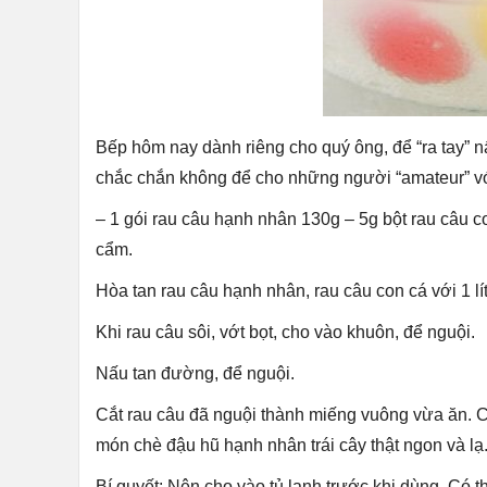
Bếp hôm nay dành riêng cho quý ông, để “ra tay”
chắc chắn không để cho những người “amateur” với
– 1 gói rau câu hạnh nhân 130g – 5g bột rau câu c
cẩm.
Hòa tan rau câu hạnh nhân, rau câu con cá với 1 lí
Khi rau câu sôi, vớt bọt, cho vào khuôn, để nguội.
Nấu tan đường, để nguội.
Cắt rau câu đã nguội thành miếng vuông vừa ăn. C
món chè đậu hũ hạnh nhân trái cây thật ngon và lạ
Bí quyết: Nên cho vào tủ lạnh trước khi dùng. Có th