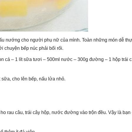
 nấu nướng cho người phụ nữ của mình. Toàn những món dễ thự
 chuyện bếp núc phải bối rối.
on cá – 1 lít sữa tươi – 500ml nước – 300g đường – 1 hộp trái 
t sữa, cho lên bếp, nấu lửa nhỏ.
ho rau câu, trái cây hộp, nước đường vào trộn đều. Vậy là bạn
.
ể thêm ít đá viên.