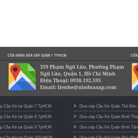
CỬA HÀNG DỪA SÁP QUẬN 1 TPHCM
CỬA
359 Phạm Ngũ Lão, Phường Phạm
Ngũ Lão, Quận 1, Hồ Chí Minh
Điện Thoại: 0938.192.595
Email: lienhe@aloduasap.com
p Cầu Kè tại Quận 7 TpHCM
Dừa sáp Cầu Kè Quận Thủ Đứ
p Cầu Kè tại Quận 8 TpHCM
Dừa sáp Cầu Kè Quận Bình Th
p Cầu Kè tại Quận 9 TpHCM
Dừa sáp Cầu Kè Quận Bình Tâ
p Cầu Kè tại Quận 10TpHCM
Dừa sáp Cầu Kè Quận Phú Nh