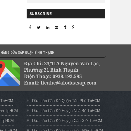
SUBSCRIBE
 HÀNG DỪA SÁP QUẬN BÌNH THẠNH
Địa Chỉ: 23/11A Nguyễn Văn Lạc,
Phường 21 Bình Thạnh
Điện Thoại: 0938.192.595
Email: lienhe@aloduasap.com
c TpHCM
Dừa sáp Cầu Kè Quận Tân Phú TpHCM
ạnh TpHCM
Dừa sáp Cầu Kè Huyện Nhà Bè TpHCM
n TpHCM
Dừa sáp Cầu Kè Huyện Cần Giờ TpHCM
uận TpHCM
Dừa sáp Cầu Kè Huyện Hóc Môn TpHCM