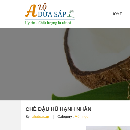
HOME
CHÈ ĐẬU HŨ HẠNH NHÂN
By :
aloduasap
Category :
Món ngon