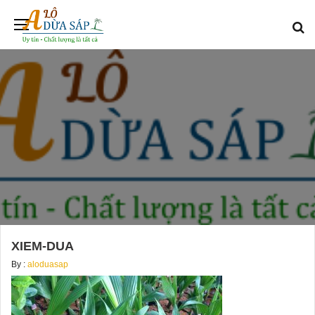
XIEM-DUA
By :
aloduasap