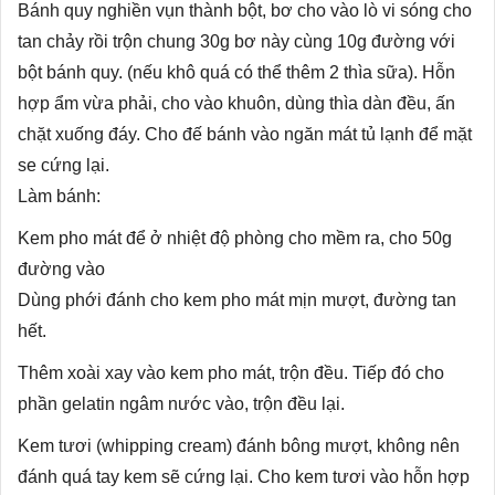
Bánh quy nghiền vụn thành bột, bơ cho vào lò vi sóng cho
tan chảy rồi trộn chung 30g bơ này cùng 10g đường với
bột bánh quy. (nếu khô quá có thể thêm 2 thìa sữa). Hỗn
hợp ẩm vừa phải, cho vào khuôn, dùng thìa dàn đều, ấn
chặt xuống đáy. Cho đế bánh vào ngăn mát tủ lạnh để mặt
se cứng lại.
Làm bánh:
Kem pho mát để ở nhiệt độ phòng cho mềm ra, cho 50g
đường vào
Dùng phới đánh cho kem pho mát mịn mượt, đường tan
hết.
Thêm xoài xay vào kem pho mát, trộn đều. Tiếp đó cho
phần gelatin ngâm nước vào, trộn đều lại.
Kem tươi (whipping cream) đánh bông mượt, không nên
đánh quá tay kem sẽ cứng lại. Cho kem tươi vào hỗn hợp