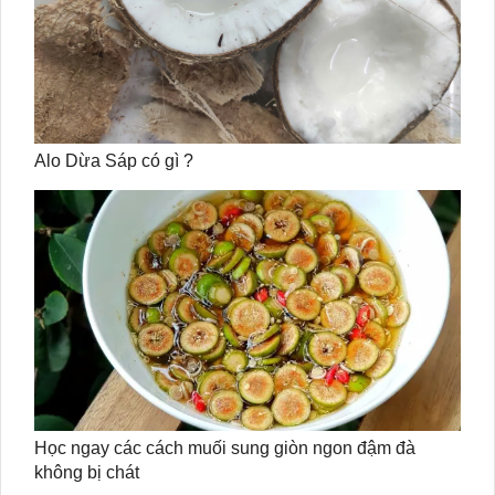
Alo Dừa Sáp có gì ?
Học ngay các cách muối sung giòn ngon đậm đà
không bị chát