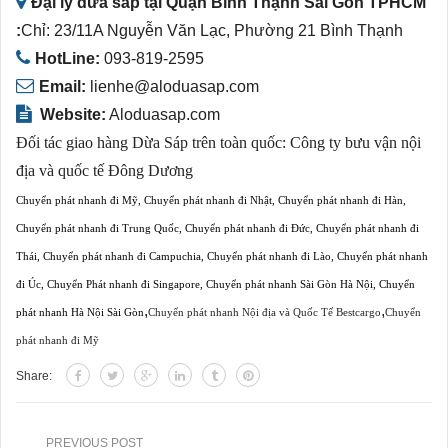
Đại lý dừa sáp tại Quận Bình Thạnh Sài Gòn TPHCM
:
Chỉ: 23/11A Nguyễn Văn Lạc, Phường 21 Bình Thạnh
HotLine:
093-819-2595
Email:
lienhe@aloduasap.com
Website:
Aloduasap.com
Đối tác giao hàng Dừa Sáp trên toàn quốc:
Công ty bưu vận nội
địa và quốc tế Đông Dương
Chuyển phát nhanh đi Mỹ
,
Chuyển phát nhanh đi Nhật
,
Chuyển phát nhanh đi Hàn
,
Chuyển phát nhanh đi Trung Quốc
,
Chuyển phát nhanh đi Đức
,
Chuyển phát nhanh đi
Thái
,
Chuyển phát nhanh đi Campuchia
,
Chuyển phát nhanh đi Lào
,
Chuyển phát nhanh
đi Úc
,
Chuyển Phát nhanh đi Singapore
,
Chuyển phát nhanh Sài Gòn Hà Nội
,
Chuyển
,
,
phát nhanh Hà Nội Sài Gòn
Chuyển phát nhanh Nội địa và Quốc Tế Bestcargo
Chuyển
phát nhanh đi Mỹ
Share:
PREVIOUS POST