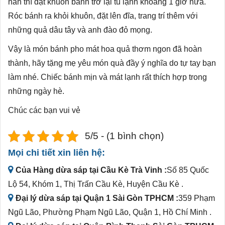
hẳn thì đặt khuôn bánh trở lại tủ lạnh khoảng 1 giờ nữa.
Róc bánh ra khỏi khuôn, đặt lên đĩa, trang trí thêm với
những quả dâu tây và anh đào đỏ mọng.
Vậy là món bánh pho mát hoa quả thơm ngon đã hoàn
thành, hãy tặng mẹ yêu món quà đầy ý nghĩa do tự tay bạn
làm nhé. Chiếc bánh mịn và mát lạnh rất thích hợp trong
những ngày hè.
Chúc các bạn vui vẻ
5/5 - (1 bình chọn)
Mọi chi tiết xin liên hệ:
Của Hàng dừa sáp tại Cầu Kè Trà Vinh :
Số 85 Quốc
Lộ 54, Khóm 1, Thị Trấn Cầu Kè, Huyện Cầu Kè .
Đại lý dừa sáp tại Quận 1 Sài Gòn TPHCM :
359 Phạm
Ngũ Lão, Phường Phạm Ngũ Lão, Quận 1, Hồ Chí Minh .