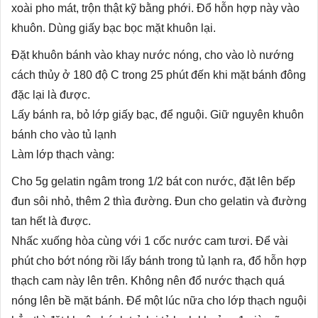
xoài pho mát, trộn thật kỹ bằng phới. Đổ hỗn hợp này vào
khuôn. Dùng giấy bạc bọc mặt khuôn lại.
Đặt khuôn bánh vào khay nước nóng, cho vào lò nướng
cách thủy ở 180 độ C trong 25 phút đến khi mặt bánh đông
đặc lại là được.
Lấy bánh ra, bỏ lớp giấy bạc, để nguội. Giữ nguyên khuôn
bánh cho vào tủ lạnh
Làm lớp thạch vàng:
Cho 5g gelatin ngâm trong 1/2 bát con nước, đặt lên bếp
đun sôi nhỏ, thêm 2 thìa đường. Đun cho gelatin và đường
tan hết là được.
Nhấc xuống hòa cùng với 1 cốc nước cam tươi. Để vài
phút cho bớt nóng rồi lấy bánh trong tủ lạnh ra, đổ hỗn hợp
thạch cam này lên trên. Không nên đổ nước thạch quá
nóng lên bề mặt bánh. Để một lúc nữa cho lớp thạch nguội