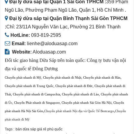
Đại lý dừa sáp tại Quận 1 Sài Gòn TPHCM :
359 Phạm
Ngũ Lão, Phường Phạm Ngũ Lão, Quận 1, Hồ Chí Minh .
Đại lý dừa sáp tại Quận Bình Thạnh Sài Gòn TPHCM
:
Chỉ: 23/11A Nguyễn Văn Lạc, Phường 21 Bình Thạnh
HotLine:
093-819-2595
Email:
lienhe@aloduasap.com
Website:
Aloduasap.com
Đối tác giao hàng Dừa Sáp trên toàn quốc:
Công ty bưu vận nội
địa và quốc tế Đông Dương
Chuyển phát nhanh đi Mỹ
,
Chuyển phát nhanh đi Nhật
,
Chuyển phát nhanh đi Hàn
,
Chuyển phát nhanh đi Trung Quốc
,
Chuyển phát nhanh đi Đức
,
Chuyển phát nhanh đi
Thái
,
Chuyển phát nhanh đi Campuchia
,
Chuyển phát nhanh đi Lào
,
Chuyển phát nhanh
đi Úc
,
Chuyển Phát nhanh đi Singapore
,
Chuyển phát nhanh Sài Gòn Hà Nội
,
Chuyển
,
,
phát nhanh Hà Nội Sài Gòn
Chuyển phát nhanh Nội địa và Quốc Tế Bestcargo
Chuyển
phát nhanh đi Mỹ
Tags :
bán dừa sáp giá rẻ phú quốc