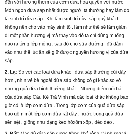
đến với hương thơm của cơm dừa hòa quyện với nước .
Món ngon dừa sáp nhất
được người ta thường hay làm đó
là sinh tố dừa sáp . Khi làm sinh tố dừa sáp quý khách
không nên cho vào máy sinh tố , làm như thế sẽ làm giảm
đi một phần hương vị mà thay vào đó ta chỉ dùng muổng
nạo ra từng lớp mỏng , sau đó cho sữa đường , đá dằm
vào như thế lúc ăn sẽ giữ được nguyên hương vị của dừa
sáp.
2. Lạ:
So với các loại dừa khác , dừa sáp thường cùi dày
hơn , nhìn vẻ bề ngoài dừa sáp không có gì khác so với
những quả dừa bình thường khác . Nhưng điểm nổi bật
của dừa sáp Cầu Kè Trà Vinh mà các loại khác không bao
giờ có là lớp cơm dừa . Trong lớp cơm của quả dừa sáp
bao gồm một lớp cơm dừa rất dày , nước trong quả dừa
sền sệt , giống như dạng keo hồxôm xốp , dẻo dẻo .
3. Đắt:
Mặc dù dừa sáp được trồng khá rộng rãi nhưng vì