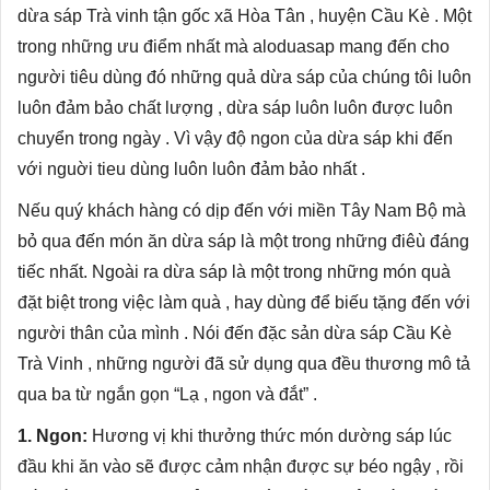
dừa sáp Trà vinh tận gốc xã Hòa Tân , huyện Cầu Kè . Một
trong những ưu điểm nhất mà aloduasap mang đến cho
người tiêu dùng đó những quả dừa sáp của chúng tôi luôn
luôn đảm bảo chất lượng , dừa sáp luôn luôn được luôn
chuyển trong ngày . Vì vậy độ ngon của dừa sáp khi đến
với nguời tieu dùng luôn luôn đảm bảo nhất .
Nếu quý khách hàng có dịp đến với miền Tây Nam Bộ mà
bỏ qua đến món ăn dừa sáp là một trong những điêù đáng
tiếc nhất. Ngoài ra dừa sáp là một trong những món quà
đặt biệt trong việc làm quà , hay dùng để biếu tặng đến với
người thân của mình . Nói đến đặc sản
dừa sáp Cầu Kè
Trà Vinh
, những người đã sử dụng qua đều thương mô tả
qua ba từ ngắn gọn “Lạ , ngon và đắt” .
1. Ngon:
Hương vị khi thưởng thức món dường sáp lúc
đầu khi ăn vào sẽ được cảm nhận được sự béo ngậy , rồi