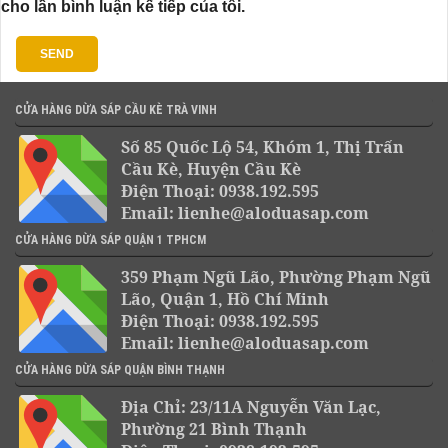
cho lần bình luận kế tiếp của tôi.
CỬA HÀNG DỪA SÁP CẦU KÈ TRÀ VINH
Số 85 Quốc Lộ 54, Khóm 1, Thị Trấn
Cầu Kè, Huyện Cầu Kè
Điện Thoại: 0938.192.595
Email: lienhe@aloduasap.com
CỬA HÀNG DỪA SÁP QUẬN 1 TPHCM
359 Phạm Ngũ Lão, Phường Phạm Ngũ
Lão, Quận 1, Hồ Chí Minh
Điện Thoại: 0938.192.595
Email: lienhe@aloduasap.com
CỬA HÀNG DỪA SÁP QUẬN BÌNH THẠNH
Địa Chỉ: 23/11A Nguyễn Văn Lạc,
Phường 21 Bình Thạnh