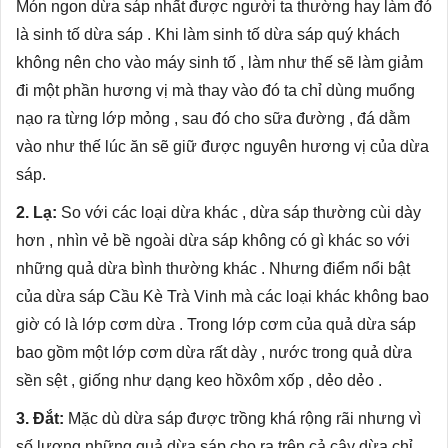
Món ngon dừa sáp nhất
được người ta thường hay làm đó
là sinh tố dừa sáp . Khi làm sinh tố dừa sáp quý khách
không nên cho vào máy sinh tố , làm như thế sẽ làm giảm
đi một phần hương vị mà thay vào đó ta chỉ dùng muổng
nạo ra từng lớp mỏng , sau đó cho sữa đường , đá dằm
vào như thế lúc ăn sẽ giữ được nguyên hương vị của dừa
sáp.
2. Lạ:
So với các loại dừa khác , dừa sáp thường cùi dày
hơn , nhìn vẻ bề ngoài dừa sáp không có gì khác so với
những quả dừa bình thường khác . Nhưng điểm nổi bật
của dừa sáp Cầu Kè Trà Vinh mà các loại khác không bao
giờ có là lớp cơm dừa . Trong lớp cơm của quả dừa sáp
bao gồm một lớp cơm dừa rất dày , nước trong quả dừa
sền sệt , giống như dạng keo hồxôm xốp , dẻo dẻo .
3. Đắt:
Mặc dù dừa sáp được trồng khá rộng rãi nhưng vì
số lượng những quả dừa sáp cho ra trên cả cây dừa chỉ