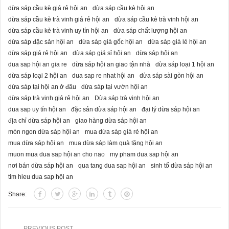
dừa sáp cầu kè giá rẻ hội an
dừa sáp cầu kè hội an
dừa sáp cầu kè trà vinh giá rẻ hội an
dừa sáp cầu kè trà vinh hội an
dừa sáp cầu kè trà vinh uy tín hội an
dừa sáp chất lượng hội an
dừa sáp đặc sản hội an
dừa sáp giá gốc hội an
dừa sáp giá lẻ hội an
dừa sáp giá rẻ hội an
dừa sáp giá sỉ hội an
dừa sáp hội an
dua sap hội an gia re
dừa sáp hội an giao tận nhà
dừa sáp loại 1 hội an
dừa sáp loại 2 hội an
dua sap re nhat hội an
dừa sáp sài gòn hội an
dừa sáp tại hội an ở đâu
dừa sáp tại vườn hội an
dừa sáp trà vinh giá rẻ hội an
Dừa sáp trà vinh hội an
dua sap uy tín hội an
đặc sản dừa sáp hội an
đại lý dừa sáp hội an
địa chỉ dừa sáp hội an
giao hàng dừa sáp hội an
món ngon dừa sáp hội an
mua dừa sáp giá rẻ hội an
mua dừa sáp hội an
mua dừa sáp làm quà tặng hội an
muon mua dua sap hội an cho nao
my pham dua sap hội an
nơi bán dừa sáp hội an
qua tang dua sap hội an
sinh tố dừa sáp hội an
tim hieu dua sap hội an
Share:
PREVIOUS POST