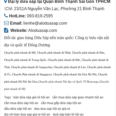
Đại lý dừa sáp tại Quận Bình Thạnh Sài Gòn TPHCM
:
Chỉ: 23/11A Nguyễn Văn Lạc, Phường 21 Bình Thạnh
HotLine:
093-819-2595
Email:
lienhe@aloduasap.com
Website:
Aloduasap.com
Đối tác giao hàng Dừa Sáp trên toàn quốc:
Công ty bưu vận nội
địa và quốc tế Đông Dương
Chuyển phát nhanh đi Mỹ
,
Chuyển phát nhanh đi Nhật
,
Chuyển phát nhanh đi Hàn
,
Chuyển phát nhanh đi Trung Quốc
,
Chuyển phát nhanh đi Đức
,
Chuyển phát nhanh đi
Thái
,
Chuyển phát nhanh đi Campuchia
,
Chuyển phát nhanh đi Lào
,
Chuyển phát nhanh
đi Úc
,
Chuyển Phát nhanh đi Singapore
,
Chuyển phát nhanh Sài Gòn Hà Nội
,
Chuyển
,
,
phát nhanh Hà Nội Sài Gòn
Chuyển phát nhanh Nội địa và Quốc Tế Bestcargo
Chuyển
phát nhanh đi Mỹ
Tags :
bán dừa sáp giá rẻ hội an
cần mua dừa sáp giao nhanh hội an
cần mua dừa sáp hội an
cần mua gấp dừa sáp hội an
dầu dừa sáp hội an
dau dua sap hội an gia re
dia chi ban dua sap gia re hội an
dưà sáp bán lẻ hội an