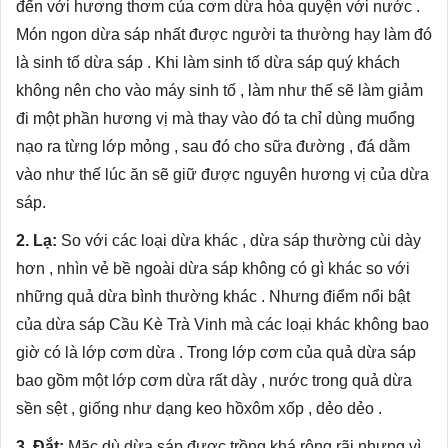
đến với hương thơm của cơm dừa hòa quyện với nước .
Món ngon dừa sáp nhất
được người ta thường hay làm đó
là sinh tố dừa sáp . Khi làm sinh tố dừa sáp quý khách
không nên cho vào máy sinh tố , làm như thế sẽ làm giảm
đi một phần hương vị mà thay vào đó ta chỉ dùng muổng
nạo ra từng lớp mỏng , sau đó cho sữa đường , đá dằm
vào như thế lúc ăn sẽ giữ được nguyên hương vị của dừa
sáp.
2. Lạ:
So với các loại dừa khác , dừa sáp thường cùi dày
hơn , nhìn vẻ bề ngoài dừa sáp không có gì khác so với
những quả dừa bình thường khác . Nhưng điểm nổi bật
của dừa sáp Cầu Kè Trà Vinh mà các loại khác không bao
giờ có là lớp cơm dừa . Trong lớp cơm của quả dừa sáp
bao gồm một lớp cơm dừa rất dày , nước trong quả dừa
sền sệt , giống như dạng keo hồxôm xốp , dẻo dẻo .
3. Đắt:
Mặc dù dừa sáp được trồng khá rộng rãi nhưng vì