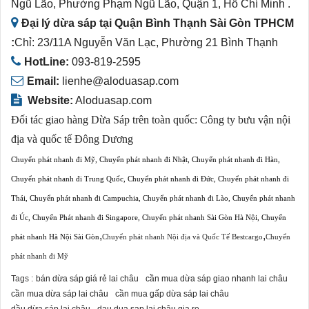
Ngũ Lão, Phường Phạm Ngũ Lão, Quận 1, Hồ Chí Minh .
Đại lý dừa sáp tại Quận Bình Thạnh Sài Gòn TPHCM
:
Chỉ: 23/11A Nguyễn Văn Lạc, Phường 21 Bình Thạnh
HotLine:
093-819-2595
Email:
lienhe@aloduasap.com
Website:
Aloduasap.com
Đối tác giao hàng Dừa Sáp trên toàn quốc:
Công ty bưu vận nội
địa và quốc tế Đông Dương
Chuyển phát nhanh đi Mỹ
,
Chuyển phát nhanh đi Nhật
,
Chuyển phát nhanh đi Hàn
,
Chuyển phát nhanh đi Trung Quốc
,
Chuyển phát nhanh đi Đức
,
Chuyển phát nhanh đi
Thái
,
Chuyển phát nhanh đi Campuchia
,
Chuyển phát nhanh đi Lào
,
Chuyển phát nhanh
đi Úc
,
Chuyển Phát nhanh đi Singapore
,
Chuyển phát nhanh Sài Gòn Hà Nội
,
Chuyển
,
,
phát nhanh Hà Nội Sài Gòn
Chuyển phát nhanh Nội địa và Quốc Tế Bestcargo
Chuyển
phát nhanh đi Mỹ
Tags :
bán dừa sáp giá rẻ lai châu
cần mua dừa sáp giao nhanh lai châu
cần mua dừa sáp lai châu
cần mua gấp dừa sáp lai châu