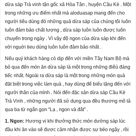
dừa sáp Trà vinh tận gốc xã Hòa Tân , huyện Cầu Kè . Một
trong những ưu điểm nhất mà aloduasap mang đến cho
người tiêu dùng đó những quả dừa sáp của chúng tôi luôn
luôn đảm bảo chất lượng , dừa sáp luôn luôn được luôn
chuyển trong ngày . Vì vậy độ ngon của dừa sáp khi đến
với nguời tieu dùng luôn luôn đảm bảo nhất .
Nếu quý khách hàng có dịp đến với miền Tây Nam Bộ mà
bỏ qua đến món ăn dừa sáp là một trong những điêù đáng
tiếc nhất. Ngoài ra dừa sáp là một trong những món quà
đặt biệt trong việc làm quà , hay dùng để biếu tặng đến với
người thân của mình . Nói đến đặc sản
dừa sáp Cầu Kè
Trà Vinh
, những người đã sử dụng qua đều thương mô tả
qua ba từ ngắn gọn “Lạ , ngon và đắt” .
1. Ngon:
Hương vị khi thưởng thức món dường sáp lúc
đầu khi ăn vào sẽ được cảm nhận được sự béo ngậy , rồi