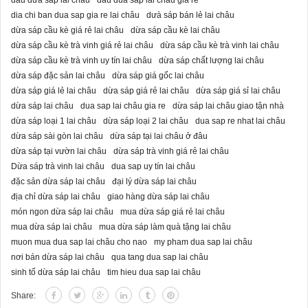
dầu dừa sáp lai châu
dau dua sap lai châu gia re
dia chi ban dua sap gia re lai châu
dưà sáp bán lẻ lai châu
dừa sáp cầu kè giá rẻ lai châu
dừa sáp cầu kè lai châu
dừa sáp cầu kè trà vinh giá rẻ lai châu
dừa sáp cầu kè trà vinh lai châu
dừa sáp cầu kè trà vinh uy tín lai châu
dừa sáp chất lượng lai châu
dừa sáp đặc sản lai châu
dừa sáp giá gốc lai châu
dừa sáp giá lẻ lai châu
dừa sáp giá rẻ lai châu
dừa sáp giá sỉ lai châu
dừa sáp lai châu
dua sap lai châu gia re
dừa sáp lai châu giao tận nhà
dừa sáp loại 1 lai châu
dừa sáp loại 2 lai châu
dua sap re nhat lai châu
dừa sáp sài gòn lai châu
dừa sáp tại lai châu ở đâu
dừa sáp tại vườn lai châu
dừa sáp trà vinh giá rẻ lai châu
Dừa sáp trà vinh lai châu
dua sap uy tín lai châu
đặc sản dừa sáp lai châu
đại lý dừa sáp lai châu
địa chỉ dừa sáp lai châu
giao hàng dừa sáp lai châu
món ngon dừa sáp lai châu
mua dừa sáp giá rẻ lai châu
mua dừa sáp lai châu
mua dừa sáp làm quà tặng lai châu
muon mua dua sap lai châu cho nao
my pham dua sap lai châu
nơi bán dừa sáp lai châu
qua tang dua sap lai châu
sinh tố dừa sáp lai châu
tim hieu dua sap lai châu
Share: