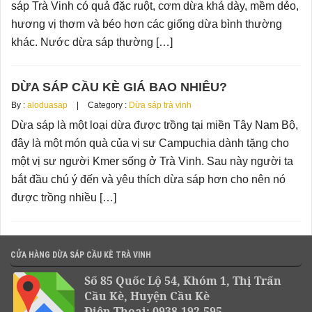
sáp Trà Vinh có quả đặc ruột, cơm dừa khá dày, mềm dẻo,
hương vị thơm và béo hơn các giống dừa bình thường
khác. Nước dừa sáp thường […]
DỪA SÁP CẦU KÈ GIÁ BAO NHIÊU?
By :
aloduasap
Category :
Dừa sáp trà vinh
Dừa sáp là một loại dừa được trồng tại miền Tây Nam Bộ,
đây là một món quà của vị sư Campuchia dành tặng cho
một vị sư người Kmer sống ở Trà Vinh. Sau này người ta
bắt đầu chú ý đến và yêu thích dừa sáp hơn cho nên nó
được trồng nhiều […]
CỬA HÀNG DỪA SÁP CẦU KÈ TRÀ VINH
Số 85 Quốc Lộ 54, Khóm 1, Thị Trấn
Cầu Kè, Huyện Cầu Kè
Điện Thoại: 0938.192.595