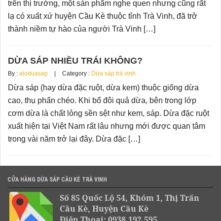
trên thị trường, một sản phẩm nghe quen nhưng cũng rất
lạ có xuất xứ huyện Cầu Kè thuộc tỉnh Trà Vinh, đã trở
thành niềm tự hào của người Trà Vinh […]
DỪA SÁP NHIỀU TRÁI KHÔNG?
By :
aloduasap
Category :
Dừa sáp trà vinh
Dừa sáp (hay dừa đặc ruột, dừa kem) thuộc giống dừa
cao, thụ phấn chéo. Khi bổ đôi quả dừa, bên trong lớp
cơm dừa là chất lỏng sền sệt như kem, sáp. Dừa đặc ruột
xuất hiện tại Việt Nam rất lâu nhưng mới được quan tâm
trong vài năm trở lại đây. Dừa đặc […]
CỬA HÀNG DỪA SÁP CẦU KÈ TRÀ VINH
Số 85 Quốc Lộ 54, Khóm 1, Thị Trấn
Cầu Kè, Huyện Cầu Kè
Điện Thoại: 0938.192.595