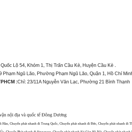
 Quốc Lộ 54, Khóm 1, Thị Trấn Cầu Kè, Huyện Cầu Kè .
9 Phạm Ngũ Lão, Phường Phạm Ngũ Lão, Quận 1, Hồ Chí Minh
 TPHCM :
Chỉ: 23/11A Nguyễn Văn Lạc, Phường 21 Bình Thạnh
vận nội địa và quốc tế Đông Dương
đi Hàn
,
Chuyển phát nhanh đi Trung Quốc
,
Chuyển phát nhanh đi Đức
,
Chuyển phát nhanh đi T
 Úc
,
Chuyển Phát nhanh đi Singapore
,
Chuyển phát nhanh Sài Gòn Hà Nội
,
Chuyển phát nhanh 