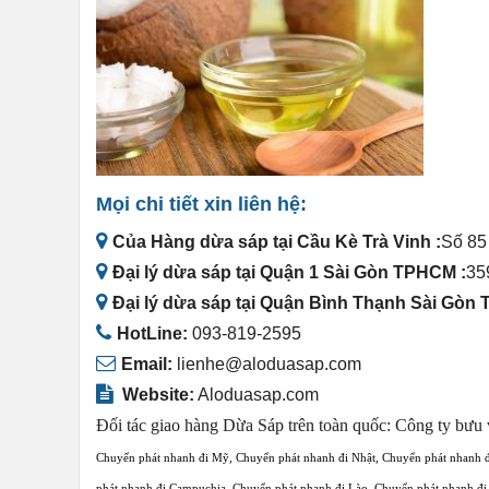
Mọi chi tiết xin liên hệ:
Của Hàng dừa sáp tại Cầu Kè Trà Vinh :
Số 85
Đại lý dừa sáp tại Quận 1 Sài Gòn TPHCM :
35
Đại lý dừa sáp tại Quận Bình Thạnh Sài Gòn
HotLine:
093-819-2595
Email:
lienhe@aloduasap.com
Website:
Aloduasap.com
Đối tác giao hàng Dừa Sáp trên toàn quốc:
Công ty bưu 
Chuyển phát nhanh đi Mỹ
,
Chuyển phát nhanh đi Nhật
,
Chuyển phát nhanh 
phát nhanh đi Campuchia
,
Chuyển phát nhanh đi Lào
,
Chuyển phát nhanh đi