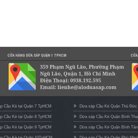
CỬA HÀNG DỪA SÁP QUẬN 1 TPHCM
CỬA
359 Phạm Ngũ Lão, Phường Phạm
Ngũ Lão, Quận 1, Hồ Chí Minh
Điện Thoại: 0938.192.595
Email: lienhe@aloduasap.com
p Cầu Kè tại Quận 7 TpHCM
Dừa sáp Cầu Kè Quận Thủ Đứ
p Cầu Kè tại Quận 8 TpHCM
Dừa sáp Cầu Kè Quận Bình Th
p Cầu Kè tại Quận 9 TpHCM
Dừa sáp Cầu Kè Quận Bình Tâ
p Cầu Kè tại Quận 10TpHCM
Dừa sáp Cầu Kè Quận Phú Nh