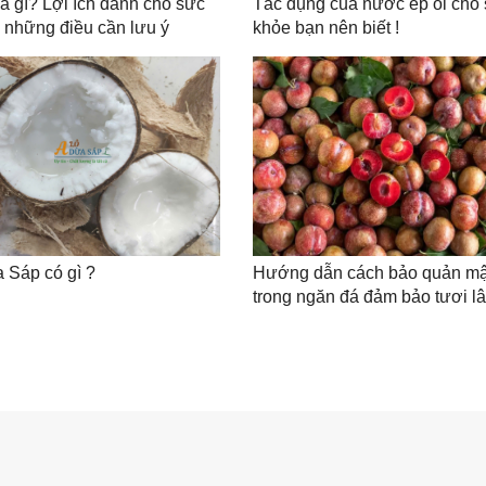
là gì? Lợi ích dành cho sức
Tác dụng của nước ép ổi cho
 những điều cần lưu ý
khỏe bạn nên biết !
 Sáp có gì ?
Hướng dẫn cách bảo quản m
trong ngăn đá đảm bảo tươi l