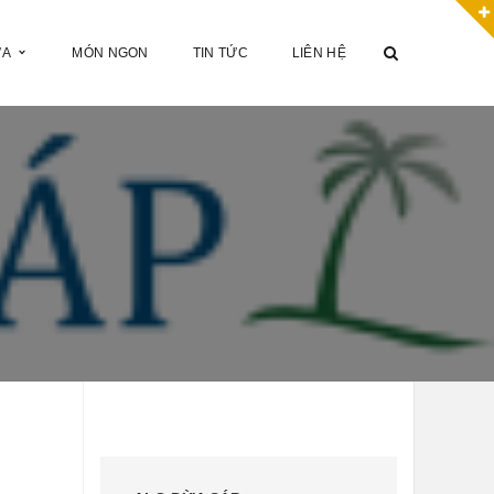
ỪA
MÓN NGON
TIN TỨC
LIÊN HỆ