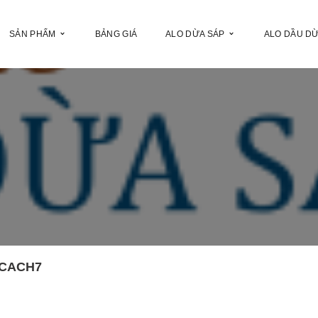
SẢN PHẨM
BẢNG GIÁ
ALO DỪA SÁP
ALO DẦU D
-CACH7