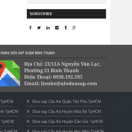
SUBSCRIBE
 HÀNG DỪA SÁP QUẬN BÌNH THẠNH
Địa Chỉ: 23/11A Nguyễn Văn Lạc,
Phường 21 Bình Thạnh
Điện Thoại: 0938.192.595
Email: lienhe@aloduasap.com
c TpHCM
Dừa sáp Cầu Kè Quận Tân Phú TpHCM
ạnh TpHCM
Dừa sáp Cầu Kè Huyện Nhà Bè TpHCM
n TpHCM
Dừa sáp Cầu Kè Huyện Cần Giờ TpHCM
uận TpHCM
Dừa sáp Cầu Kè Huyện Hóc Môn TpHCM