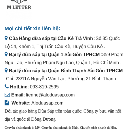
Mọi chi tiết xin liên hệ:
Của Hàng dừa sáp tại Cầu Kè Trà Vinh :
Số 85 Quốc
Lộ 54, Khóm 1, Thị Trấn Cầu Kè, Huyện Cầu Kè .
Đại lý dừa sáp tại Quận 1 Sài Gòn TPHCM :
359 Phạm
Ngũ Lão, Phường Phạm Ngũ Lão, Quận 1, Hồ Chí Minh .
Đại lý dừa sáp tại Quận Bình Thạnh Sài Gòn TPHCM
:
Chỉ: 23/11A Nguyễn Văn Lạc, Phường 21 Bình Thạnh
HotLine:
093-819-2595
Email:
lienhe@aloduasap.com
Website:
Aloduasap.com
Đối tác giao hàng Dừa Sáp trên toàn quốc:
Công ty bưu vận nội
địa và quốc tế Đông Dương
Chuyển phát nhanh đi Mỹ
,
Chuyển phát nhanh đi Nhật
,
Chuyển phát nhanh đi Hàn
,