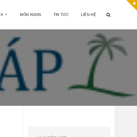
ỪA
MÓN NGON
TIN TỨC
LIÊN HỆ