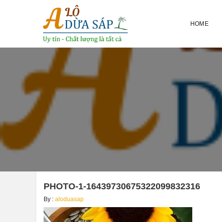
HOME
PHOTO-1-16439730675322099832316
By :
aloduasap