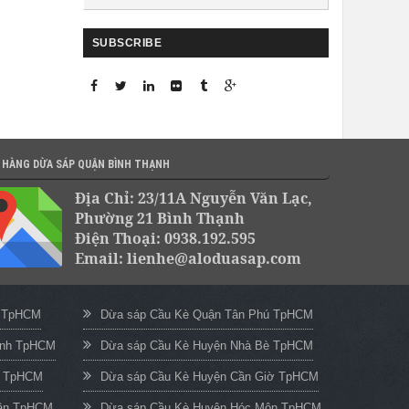
SUBSCRIBE
 HÀNG DỪA SÁP QUẬN BÌNH THẠNH
Địa Chỉ: 23/11A Nguyễn Văn Lạc,
Phường 21 Bình Thạnh
Điện Thoại: 0938.192.595
Email: lienhe@aloduasap.com
c TpHCM
Dừa sáp Cầu Kè Quận Tân Phú TpHCM
ạnh TpHCM
Dừa sáp Cầu Kè Huyện Nhà Bè TpHCM
n TpHCM
Dừa sáp Cầu Kè Huyện Cần Giờ TpHCM
uận TpHCM
Dừa sáp Cầu Kè Huyện Hóc Môn TpHCM