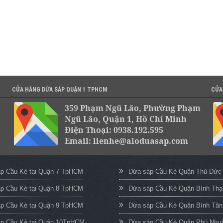
CỬA HÀNG DỪA SÁP QUẬN 1 TPHCM
CỬA
359 Phạm Ngũ Lão, Phường Phạm
Ngũ Lão, Quận 1, Hồ Chí Minh
Điện Thoại: 0938.192.595
Email: lienhe@aloduasap.com
p Cầu Kè tại Quận 7 TpHCM
Dừa sáp Cầu Kè Quận Thủ Đứ
p Cầu Kè tại Quận 8 TpHCM
Dừa sáp Cầu Kè Quận Bình Th
p Cầu Kè tại Quận 9 TpHCM
Dừa sáp Cầu Kè Quận Bình Tâ
p Cầu Kè tại Quận 10TpHCM
Dừa sáp Cầu Kè Quận Phú Nh