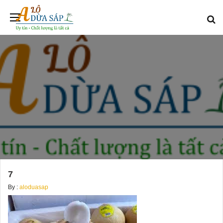
7
By :
aloduasap