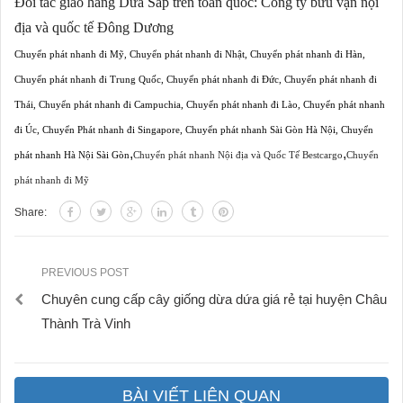
Đối tác giao hàng Dừa Sáp trên toàn quốc:
Công ty bưu vận nội
địa và quốc tế Đông Dương
Chuyển phát nhanh đi Mỹ
,
Chuyển phát nhanh đi Nhật
,
Chuyển phát nhanh đi Hàn
,
Chuyển phát nhanh đi Trung Quốc
,
Chuyển phát nhanh đi Đức
,
Chuyển phát nhanh đi
Thái
,
Chuyển phát nhanh đi Campuchia
,
Chuyển phát nhanh đi Lào
,
Chuyển phát nhanh
đi Úc
,
Chuyển Phát nhanh đi Singapore
,
Chuyển phát nhanh Sài Gòn Hà Nội
,
Chuyển
,
,
phát nhanh Hà Nội Sài Gòn
Chuyển phát nhanh Nội địa và Quốc Tế Bestcargo
Chuyển
phát nhanh đi Mỹ
Share:
PREVIOUS POST
Chuyên cung cấp cây giống dừa dứa giá rẻ tại huyện Châu
Thành Trà Vinh
BÀI VIẾT LIÊN QUAN