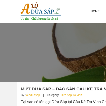
HOME
MỨT DỪA SÁP – ĐẶC SẢN CẦU KÈ TRÀ 
By :
aloduasap
Category :
Dừa sáp trà vinh
Tại sao có tên gọi Dừa Sáp tại Cầu Kè Trà Vinh C