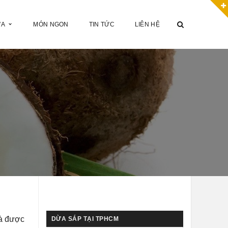
ỪA
MÓN NGON
TIN TỨC
LIÊN HỆ
à được
DỪA SÁP TẠI TPHCM