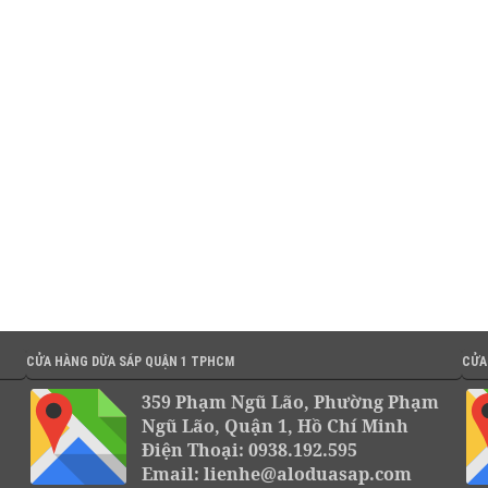
CỬA HÀNG DỪA SÁP QUẬN 1 TPHCM
CỬA
359 Phạm Ngũ Lão, Phường Phạm
Ngũ Lão, Quận 1, Hồ Chí Minh
Điện Thoại: 0938.192.595
Email: lienhe@aloduasap.com