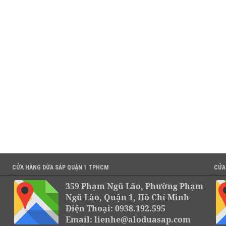
CỬA HÀNG DỪA SÁP QUẬN 1 TPHCM
CỬA
359 Phạm Ngũ Lão, Phường Phạm
Ngũ Lão, Quận 1, Hồ Chí Minh
Điện Thoại: 0938.192.595
Email: lienhe@aloduasap.com