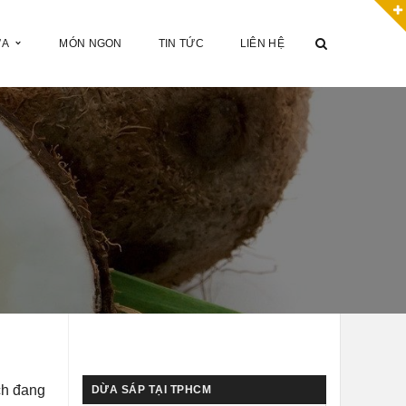
ỪA
MÓN NGON
TIN TỨC
LIÊN HỆ
ch đang
DỪA SÁP TẠI TPHCM