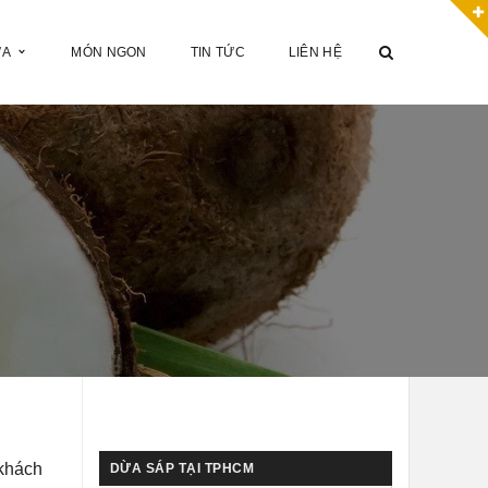
ỪA
MÓN NGON
TIN TỨC
LIÊN HỆ
 khách
DỪA SÁP TẠI TPHCM