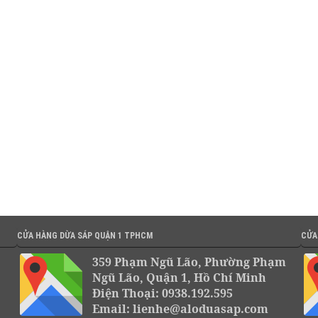
CỬA HÀNG DỪA SÁP QUẬN 1 TPHCM
CỬA
359 Phạm Ngũ Lão, Phường Phạm
Ngũ Lão, Quận 1, Hồ Chí Minh
Điện Thoại: 0938.192.595
Email: lienhe@aloduasap.com