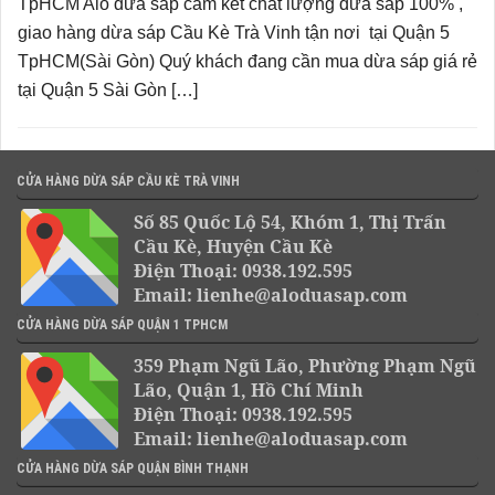
TpHCM Alo dừa sáp cam kết chất lượng dừa sáp 100% ,
giao hàng dừa sáp Cầu Kè Trà Vinh tận nơi tại Quận 5
TpHCM(Sài Gòn) Quý khách đang cần mua dừa sáp giá rẻ
tại Quận 5 Sài Gòn […]
CỬA HÀNG DỪA SÁP CẦU KÈ TRÀ VINH
Số 85 Quốc Lộ 54, Khóm 1, Thị Trấn
Cầu Kè, Huyện Cầu Kè
Điện Thoại: 0938.192.595
Email: lienhe@aloduasap.com
CỬA HÀNG DỪA SÁP QUẬN 1 TPHCM
359 Phạm Ngũ Lão, Phường Phạm Ngũ
Lão, Quận 1, Hồ Chí Minh
Điện Thoại: 0938.192.595
Email: lienhe@aloduasap.com
CỬA HÀNG DỪA SÁP QUẬN BÌNH THẠNH