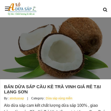
BÁN DỪA SÁP CẦU KÈ TRÀ VINH GIÁ RẺ TẠI
LẠNG SƠN
By :
aloduasap
Category :
Dừa sáp vùng miền
Alo dừa sáp cam kết chất lượng dừa sáp 100% , giao