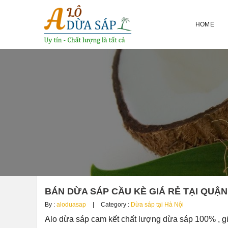
HOME
BÁN DỪA SÁP CẦU KÈ GIÁ RẺ TẠI QUẬN
By :
aloduasap
Category :
Dừa sáp tại Hà Nội
Alo dừa sáp cam kết chất lượng dừa sáp 100% , g