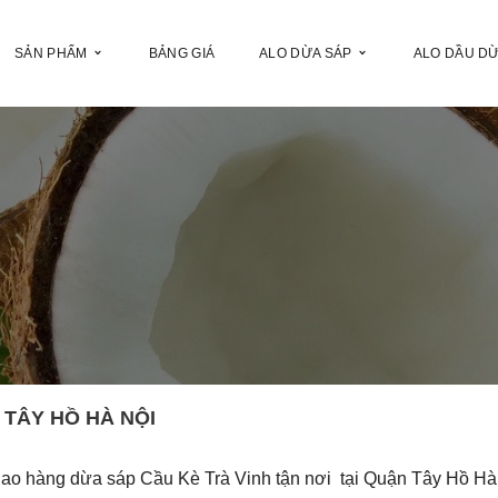
SẢN PHẨM
BẢNG GIÁ
ALO DỪA SÁP
ALO DẦU D
 TÂY HỒ HÀ NỘI
iao hàng dừa sáp Cầu Kè Trà Vinh tận nơi tại Quận Tây Hồ Hà