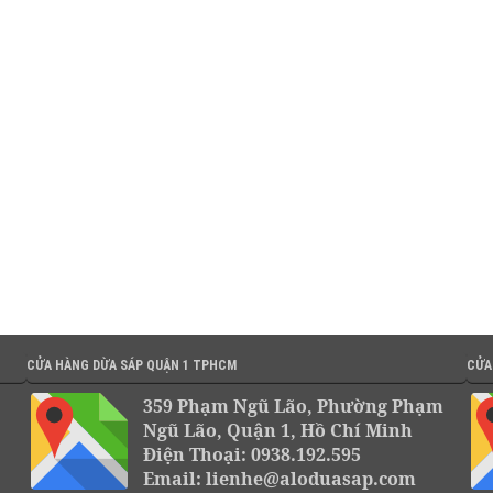
CỬA HÀNG DỪA SÁP QUẬN 1 TPHCM
CỬA
359 Phạm Ngũ Lão, Phường Phạm
Ngũ Lão, Quận 1, Hồ Chí Minh
Điện Thoại: 0938.192.595
Email: lienhe@aloduasap.com