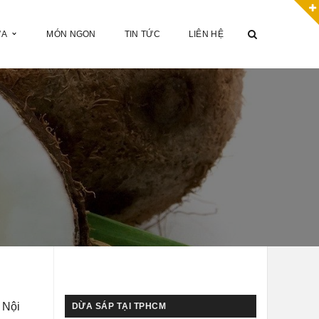
ỪA
MÓN NGON
TIN TỨC
LIÊN HỆ
 Nội
DỪA SÁP TẠI TPHCM