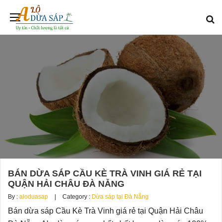
BÁN DỪA SÁP CẦU KÈ TRÀ VINH GIÁ RẺ TẠI
QUẬN HẢI CHÂU ĐÀ NẴNG
By :
aloduasap
Category :
Dừa sáp tại Đà Nẵng
Bán dừa sáp Cầu Kè Trà Vinh giá rẻ tại Quận Hải Châu