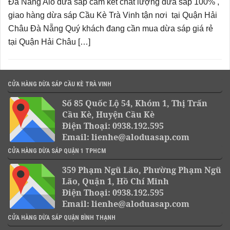
Đà Nẵng Alo dừa sáp cam kết chất lượng dừa sáp 100% ,
giao hàng dừa sáp Cầu Kè Trà Vinh tận nơi tại Quận Hải
Châu Đà Nẵng Quý khách đang cần mua dừa sáp giá rẻ
tại Quận Hải Châu […]
CỬA HÀNG DỪA SÁP CẦU KÈ TRÀ VINH
Số 85 Quốc Lộ 54, Khóm 1, Thị Trấn
Cầu Kè, Huyện Cầu Kè
Điện Thoại: 0938.192.595
Email: lienhe@aloduasap.com
CỬA HÀNG DỪA SÁP QUẬN 1 TPHCM
359 Phạm Ngũ Lão, Phường Phạm Ngũ
Lão, Quận 1, Hồ Chí Minh
Điện Thoại: 0938.192.595
Email: lienhe@aloduasap.com
CỬA HÀNG DỪA SÁP QUẬN BÌNH THẠNH