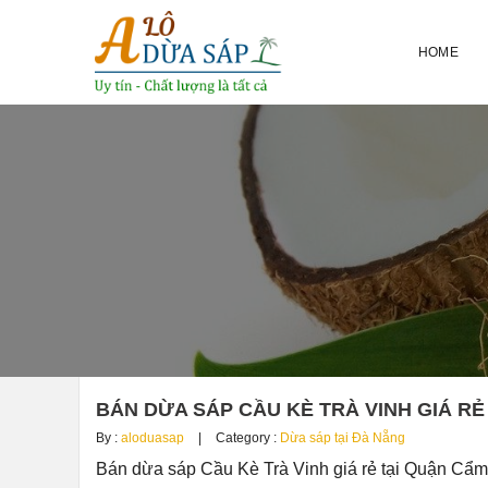
HOME
BÁN DỪA SÁP CẦU KÈ TRÀ VINH GIÁ RẺ
By :
aloduasap
Category :
Dừa sáp tại Đà Nẵng
Bán dừa sáp Cầu Kè Trà Vinh giá rẻ tại Quận Cẩm