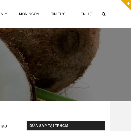
ỪA
MÓN NGON
TIN TỨC
LIÊN HỆ
giao
DỪA SÁP TẠI TPHCM