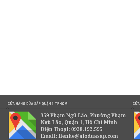
CỬA HÀNG DỪA SÁP QUẬN 1 TPHCM
CỬA
359 Phạm Ngũ Lão, Phường Phạm
Ngũ Lão, Quận 1, Hồ Chí Minh
Điện Thoại: 0938.192.595
Email: lienhe@aloduasap.com