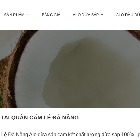
SẢN PHẨM
BẢNG GIÁ
ALO DỪA SÁP
ALO DẦU D
 TẠI QUẬN CẨM LỆ ĐÀ NẴNG
 Lệ Đà Nẵng Alo dừa sáp cam kết chất lượng dừa sáp 100% , 