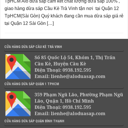
TpHCM Alo dừa sáp cam kết chất lượng dừa sáp 100% ,
giao hàng dừa sáp Cầu Kè Trà Vinh tận nơi tại Quận 12
TpHCM(Sài Gòn) Quý khách đang cần mua dừa sáp giá rẻ
tại Quận 12 Sài Gòn […]
CỬA HÀNG DỪA SÁP CẦU KÈ TRÀ VINH
Số 85 Quốc Lộ 54, Khóm 1, Thị Trấn
Cầu Kè, Huyện Cầu Kè
Điện Thoại: 0938.192.595
Email: lienhe@aloduasap.com
CỬA HÀNG DỪA SÁP QUẬN 1 TPHCM
359 Phạm Ngũ Lão, Phường Phạm Ngũ
Lão, Quận 1, Hồ Chí Minh
Điện Thoại: 0938.192.595
Email: lienhe@aloduasap.com
CỬA HÀNG DỪA SÁP QUẬN BÌNH THẠNH