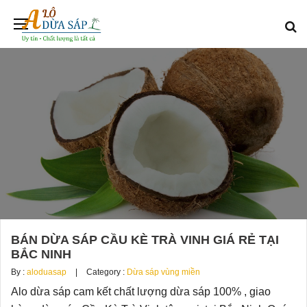
BÁN DỪA SÁP CẦU KÈ TRÀ VINH GIÁ RẺ TẠI
BẮC NINH
By :
aloduasap
Category :
Dừa sáp vùng miền
Alo dừa sáp cam kết chất lượng dừa sáp 100% , giao