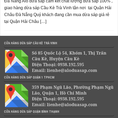
Đà Nẵng Alo dừa sáp cam kết chất lượng dừa sáp 100% ,
giao hàng dừa sáp Cầu Kè Trà Vinh tận nơi tại Quận Hải
Châu Đà Nẵng Quý khách đang cần mua dừa sáp giá rẻ
tại Quận Hải Châu […]
CỬA HÀNG DỪA SÁP CẦU KÈ TRÀ VINH
Số 85 Quốc Lộ 54, Khóm 1, Thị Trấn
Cầu Kè, Huyện Cầu Kè
Điện Thoại: 0938.192.595
Email: lienhe@aloduasap.com
CỬA HÀNG DỪA SÁP QUẬN 1 TPHCM
359 Phạm Ngũ Lão, Phường Phạm Ngũ
Lão, Quận 1, Hồ Chí Minh
Điện Thoại: 0938.192.595
Email: lienhe@aloduasap.com
CỬA HÀNG DỪA SÁP QUẬN BÌNH THẠNH