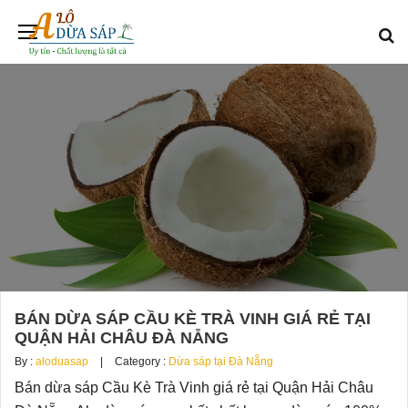
BÁN DỪA SÁP CẦU KÈ TRÀ VINH GIÁ RẺ TẠI
QUẬN HẢI CHÂU ĐÀ NẴNG
By :
aloduasap
Category :
Dừa sáp tại Đà Nẵng
Bán dừa sáp Cầu Kè Trà Vinh giá rẻ tại Quận Hải Châu