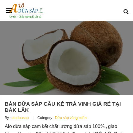
BÁN DỪA SÁP CẦU KÈ TRÀ VINH GIÁ RẺ TẠI
ĐẮK LẮK
By :
aloduasap
Category :
Dừa sáp vùng miền
Alo dừa sáp cam kết chất lượng dừa sáp 100% , giao