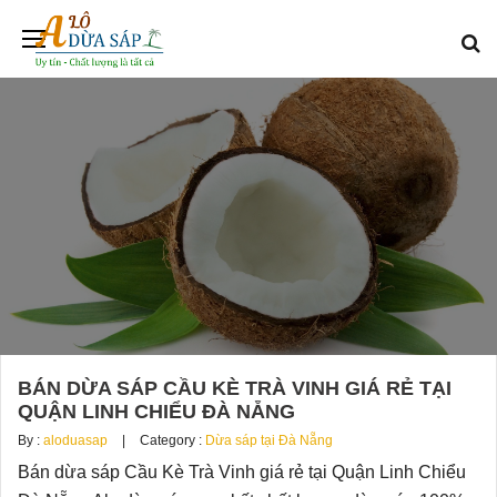
BÁN DỪA SÁP CẦU KÈ TRÀ VINH GIÁ RẺ TẠI
QUẬN LINH CHIỂU ĐÀ NẴNG
By :
aloduasap
Category :
Dừa sáp tại Đà Nẵng
Bán dừa sáp Cầu Kè Trà Vinh giá rẻ tại Quận Linh Chiểu