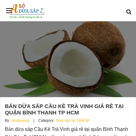
BÁN DỪA SÁP CẦU KÈ TRÀ VINH GIÁ RẺ TẠI
QUẬN BÌNH THẠNH TP HCM
By :
aloduasap
Category :
Dừa sáp tại TpHCM
Bán dừa sáp Cầu Kè Trà Vinh giá rẻ tại quận Bình Thạnh