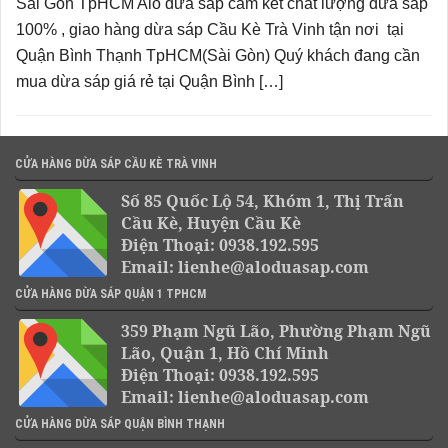
Sài Gòn TpHCM Alo dừa sáp cam kết chất lượng dừa sáp
100% , giao hàng dừa sáp Cầu Kè Trà Vinh tận nơi tại
Quận Bình Thạnh TpHCM(Sài Gòn) Quý khách đang cần
mua dừa sáp giá rẻ tại Quận Bình […]
CỬA HÀNG DỪA SÁP CẦU KÈ TRÀ VINH
Số 85 Quốc Lộ 54, Khóm 1, Thị Trấn
Cầu Kè, Huyện Cầu Kè
Điện Thoại: 0938.192.595
Email: lienhe@aloduasap.com
CỬA HÀNG DỪA SÁP QUẬN 1 TPHCM
359 Phạm Ngũ Lão, Phường Phạm Ngũ
Lão, Quận 1, Hồ Chí Minh
Điện Thoại: 0938.192.595
Email: lienhe@aloduasap.com
CỬA HÀNG DỪA SÁP QUẬN BÌNH THẠNH