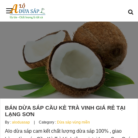
BÁN DỪA SÁP CẦU KÈ TRÀ VINH GIÁ RẺ TẠI
LẠNG SƠN
By :
aloduasap
Category :
Dừa sáp vùng miền
Alo dừa sáp cam kết chất lượng dừa sáp 100% , giao