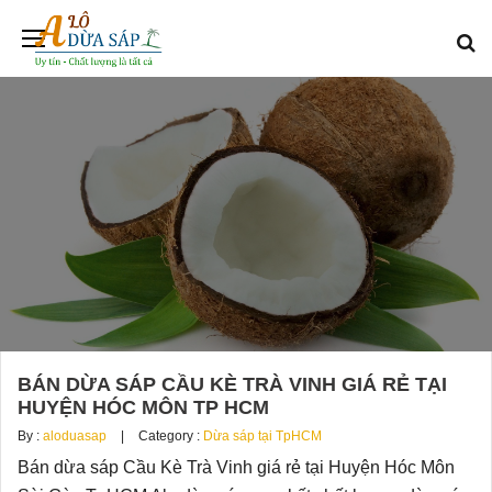
BÁN DỪA SÁP CẦU KÈ TRÀ VINH GIÁ RẺ TẠI
HUYỆN HÓC MÔN TP HCM
By :
aloduasap
Category :
Dừa sáp tại TpHCM
Bán dừa sáp Cầu Kè Trà Vinh giá rẻ tại Huyện Hóc Môn