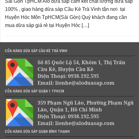
Sài Gòn TpHCM Alo dừa sáp cam kết chất lượng dừa sáp
100% , giao hàng dừa sáp Cầu Kè Trà Vinh tận nơi tại
Huyện Hóc Môn TpHCM(Sài Gòn) Quý khách đang cần
mua dừa sáp giá rẻ tại Huyện Hóc […]
CỬA HÀNG DỪA SÁP CẦU KÈ TRÀ VINH
Số 85 Quốc Lộ 54, Khóm 1, Thị Trấn
Cầu Kè, Huyện Cầu Kè
Điện Thoại: 0938.192.595
Email: lienhe@aloduasap.com
CỬA HÀNG DỪA SÁP QUẬN 1 TPHCM
359 Phạm Ngũ Lão, Phường Phạm Ngũ
Lão, Quận 1, Hồ Chí Minh
Điện Thoại: 0938.192.595
Email: lienhe@aloduasap.com
CỬA HÀNG DỪA SÁP QUẬN BÌNH THẠNH