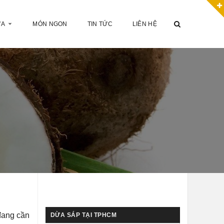
ỪA
MÓN NGON
TIN TỨC
LIÊN HỆ
đang cần
DỪA SÁP TẠI TPHCM