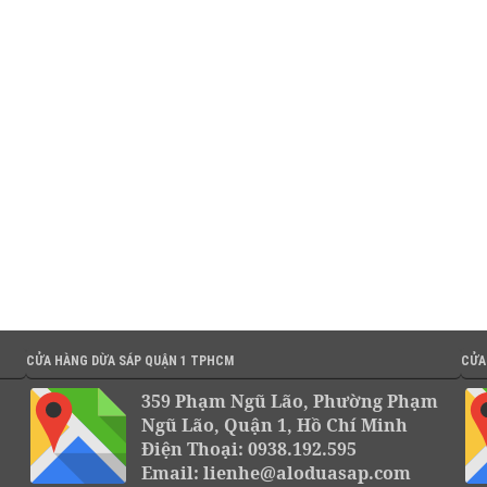
CỬA HÀNG DỪA SÁP QUẬN 1 TPHCM
CỬA
359 Phạm Ngũ Lão, Phường Phạm
Ngũ Lão, Quận 1, Hồ Chí Minh
Điện Thoại: 0938.192.595
Email: lienhe@aloduasap.com