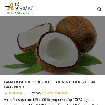
BÁN DỪA SÁP CẦU KÈ TRÀ VINH GIÁ RẺ TẠI
BẮC NINH
By :
aloduasap
Category :
Dừa sáp vùng miền
Alo dừa sáp cam kết chất lượng dừa sáp 100% , giao