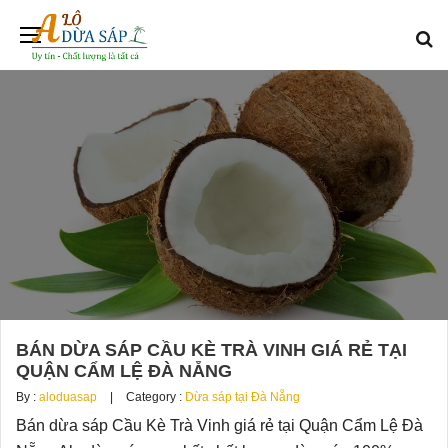
BÁN DỪA SÁP CẦU KÈ TRÀ VINH GIÁ RẺ TẠI
QUẬN CẨM LỆ ĐÀ NẴNG
By :
aloduasap
Category :
Dừa sáp tại Đà Nẵng
Bán dừa sáp Cầu Kè Trà Vinh giá rẻ tại Quận Cẩm Lệ Đà