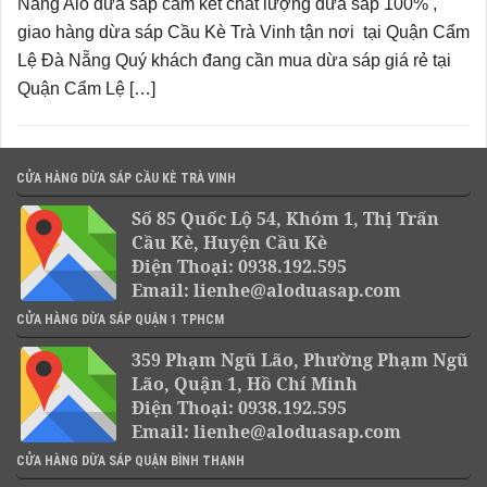
Nẵng Alo dừa sáp cam kết chất lượng dừa sáp 100% ,
giao hàng dừa sáp Cầu Kè Trà Vinh tận nơi tại Quận Cẩm
Lệ Đà Nẵng Quý khách đang cần mua dừa sáp giá rẻ tại
Quận Cẩm Lệ […]
CỬA HÀNG DỪA SÁP CẦU KÈ TRÀ VINH
Số 85 Quốc Lộ 54, Khóm 1, Thị Trấn
Cầu Kè, Huyện Cầu Kè
Điện Thoại: 0938.192.595
Email: lienhe@aloduasap.com
CỬA HÀNG DỪA SÁP QUẬN 1 TPHCM
359 Phạm Ngũ Lão, Phường Phạm Ngũ
Lão, Quận 1, Hồ Chí Minh
Điện Thoại: 0938.192.595
Email: lienhe@aloduasap.com
CỬA HÀNG DỪA SÁP QUẬN BÌNH THẠNH