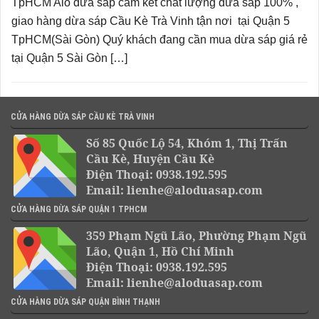
TpHCM Alo dừa sáp cam kết chất lượng dừa sáp 100% ,
giao hàng dừa sáp Cầu Kè Trà Vinh tận nơi tại Quận 5
TpHCM(Sài Gòn) Quý khách đang cần mua dừa sáp giá rẻ
tại Quận 5 Sài Gòn […]
CỬA HÀNG DỪA SÁP CẦU KÈ TRÀ VINH
Số 85 Quốc Lộ 54, Khóm 1, Thị Trấn
Cầu Kè, Huyện Cầu Kè
Điện Thoại: 0938.192.595
Email: lienhe@aloduasap.com
CỬA HÀNG DỪA SÁP QUẬN 1 TPHCM
359 Phạm Ngũ Lão, Phường Phạm Ngũ
Lão, Quận 1, Hồ Chí Minh
Điện Thoại: 0938.192.595
Email: lienhe@aloduasap.com
CỬA HÀNG DỪA SÁP QUẬN BÌNH THẠNH